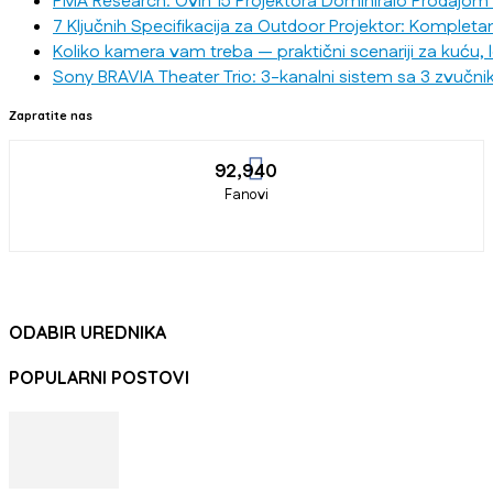
PMA Research: Ovih 15 Projektora Dominiralo Prodajom
7 Ključnih Specifikacija za Outdoor Projektor: Kompleta
Koliko kamera vam treba — praktični scenariji za kuću, 
Sony BRAVIA Theater Trio: 3-kanalni sistem sa 3 zvučni
Zapratite nas
92,940
Fanovi
ODABIR UREDNIKA
POPULARNI POSTOVI