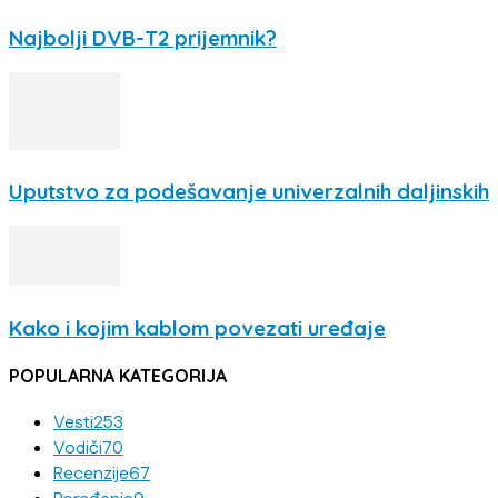
Najbolji DVB-T2 prijemnik?
Uputstvo za podešavanje univerzalnih daljinskih
Kako i kojim kablom povezati uređaje
POPULARNA KATEGORIJA
Vesti
253
Vodiči
70
Recenzije
67