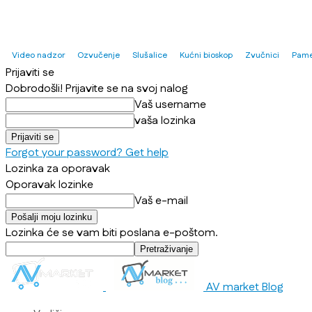
Video nadzor
Ozvučenje
Slušalice
Kućni bioskop
Zvučnici
Pame
Prijaviti se
Dobrodošli! Prijavite se na svoj nalog
Vaš username
vaša lozinka
Forgot your password? Get help
Lozinka za oporavak
Oporavak lozinke
Vaš e-mail
Lozinka će se vam biti poslana e-poštom.
AV market Blog