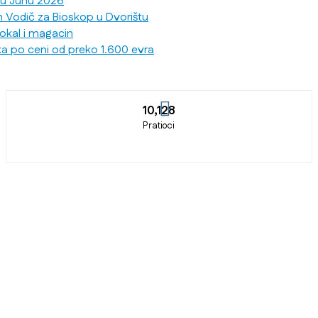
 u Junu 2026
n Vodič za Bioskop u Dvorištu
lokal i magacin
ka po ceni od preko 1.600 evra
10,128
Pratioci