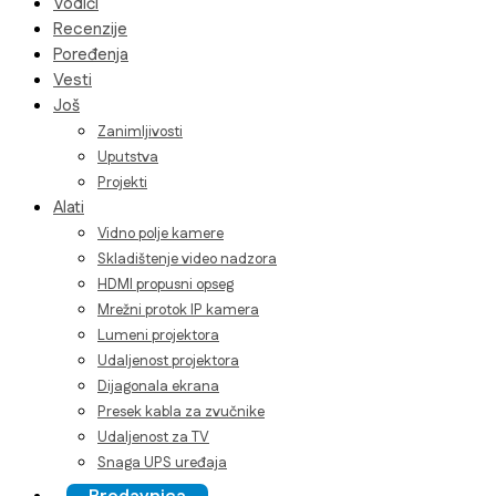
Vodiči
Recenzije
Poređenja
Vesti
Još
Zanimljivosti
Uputstva
Projekti
Alati
Vidno polje kamere
Skladištenje video nadzora
HDMI propusni opseg
Mrežni protok IP kamera
Lumeni projektora
Udaljenost projektora
Dijagonala ekrana
Presek kabla za zvučnike
Udaljenost za TV
Snaga UPS uređaja