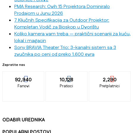
PMA Research: Ovih 15 Projektora Dominiralo
Prodajom u Junu 2026
7 Ključnih Specifikacija za Outdoor Projektor:
Kompletan Vodič za Bioskop u Dvorištu
Koliko kamera vam treba — praktični scenariji za kuću,
lokal i magacin
Sony BRAVIA Theater Trio: 3-kanalni sistem sa 3
zvučnika po ceni od preko 1.600 evra
Zapratite nas
92,940
10,128
2,290
Fanovi
Pratioci
Pretplatnici
ODABIR UREDNIKA
POPULARNI POSTOVI