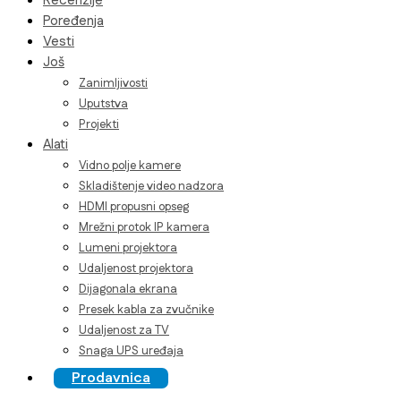
Recenzije
Poređenja
Vesti
Još
Zanimljivosti
Uputstva
Projekti
Alati
Vidno polje kamere
Skladištenje video nadzora
HDMI propusni opseg
Mrežni protok IP kamera
Lumeni projektora
Udaljenost projektora
Dijagonala ekrana
Presek kabla za zvučnike
Udaljenost za TV
Snaga UPS uređaja
Prodavnica