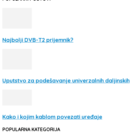
Najbolji DVB-T2 prijemnik?
Uputstvo za podešavanje univerzalnih daljinskih
Kako i kojim kablom povezati uređaje
POPULARNA KATEGORIJA