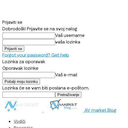
Prijaviti se
Dobrodošli! Prijavite se na svoj nalog
Vaš username
vaša lozinka
Forgot your password? Get help
Lozinka za oporavak
Oporavak lozinke
Vaš e-mail
Lozinka će se vam biti poslana e-poštom.
AV market Blog
Vodiči