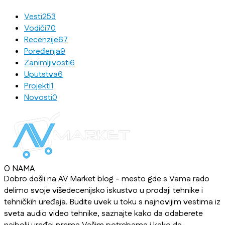
Vesti
253
Vodiči
70
Recenzije
67
Poređenja
9
Zanimljivosti
6
Uputstva
6
Projekti
1
Novosti
0
O NAMA
Dobro došli na AV Market blog - mesto gde s Vama rado
delimo svoje višedecenijsko iskustvo u prodaji tehnike i
tehničkih uređaja. Budite uvek u toku s najnovijim vestima iz
sveta audio video tehnike, saznajte kako da odaberete