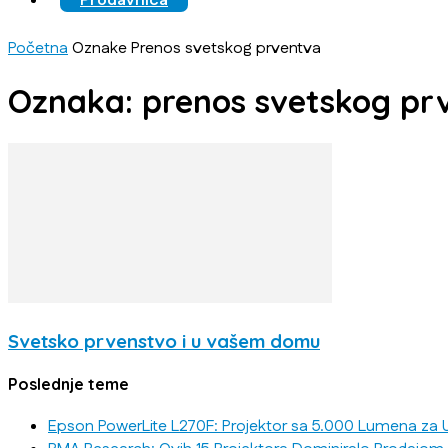
Prodavnica
Početna
Oznake
Prenos svetskog prventva
Oznaka: prenos svetskog pr
Svetsko prvenstvo i u vašem domu
Poslednje teme
Epson PowerLite L270F: Projektor sa 5.000 Lumena za U