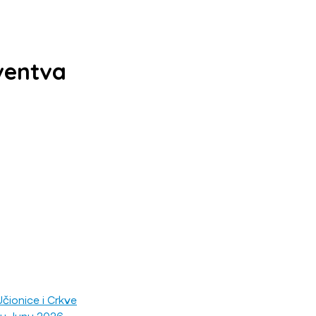
ventva
čionice i Crkve