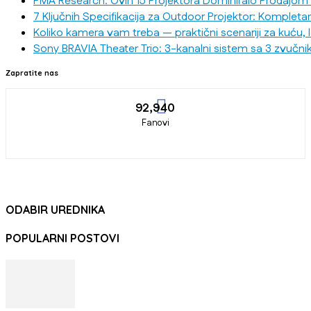
PMA Research: Ovih 15 Projektora Dominiralo Prodajom
7 Ključnih Specifikacija za Outdoor Projektor: Kompleta
Koliko kamera vam treba — praktični scenariji za kuću, 
Sony BRAVIA Theater Trio: 3-kanalni sistem sa 3 zvučni
Zapratite nas
92,940
Fanovi
ODABIR UREDNIKA
POPULARNI POSTOVI