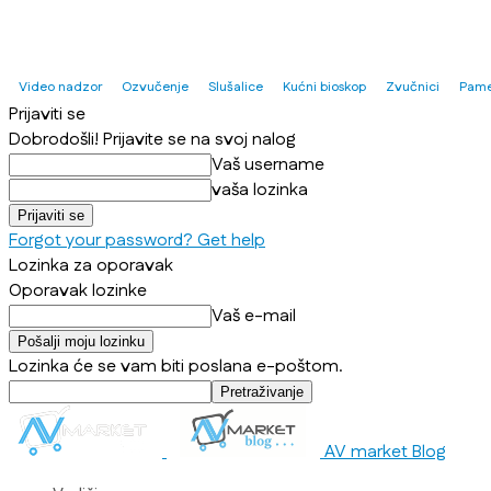
Video nadzor
Ozvučenje
Slušalice
Kućni bioskop
Zvučnici
Pame
Prijaviti se
Dobrodošli! Prijavite se na svoj nalog
Vaš username
vaša lozinka
Forgot your password? Get help
Lozinka za oporavak
Oporavak lozinke
Vaš e-mail
Lozinka će se vam biti poslana e-poštom.
AV market Blog