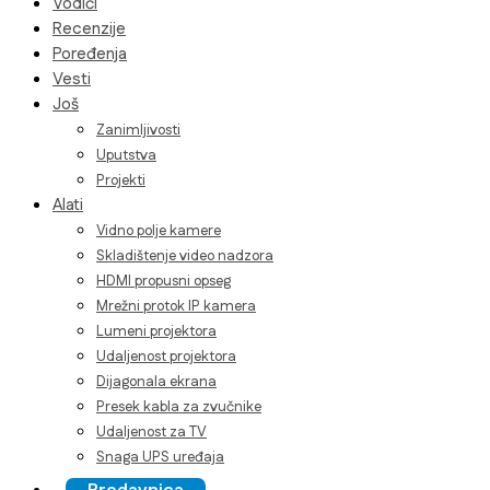
Vodiči
Recenzije
Poređenja
Vesti
Još
Zanimljivosti
Uputstva
Projekti
Alati
Vidno polje kamere
Skladištenje video nadzora
HDMI propusni opseg
Mrežni protok IP kamera
Lumeni projektora
Udaljenost projektora
Dijagonala ekrana
Presek kabla za zvučnike
Udaljenost za TV
Snaga UPS uređaja