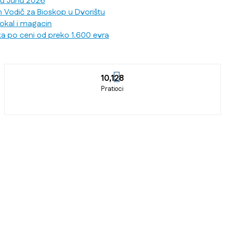
 u Junu 2026
n Vodič za Bioskop u Dvorištu
lokal i magacin
ka po ceni od preko 1.600 evra
10,128
Pratioci