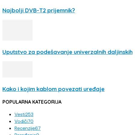
Najbolji DVB-T2 prijemnik?
Uputstvo za podešavanje univerzalnih daljinskih
Kako i kojim kablom povezati uređaje
POPULARNA KATEGORIJA
Vesti
253
Vodiči
70
Recenzije
67