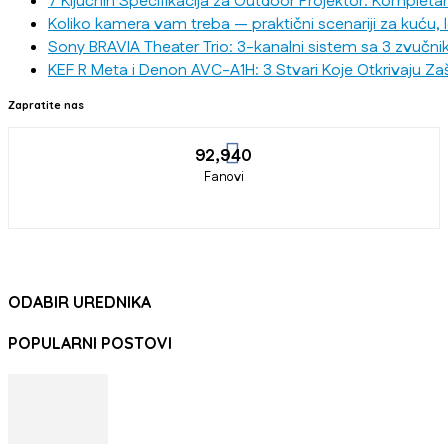
7 Ključnih Specifikacija za Outdoor Projektor: Kompleta
Koliko kamera vam treba — praktični scenariji za kuću, 
Sony BRAVIA Theater Trio: 3-kanalni sistem sa 3 zvučni
KEF R Meta i Denon AVC-A1H: 3 Stvari Koje Otkrivaju Za
Zapratite nas
92,940
Fanovi
ODABIR UREDNIKA
POPULARNI POSTOVI