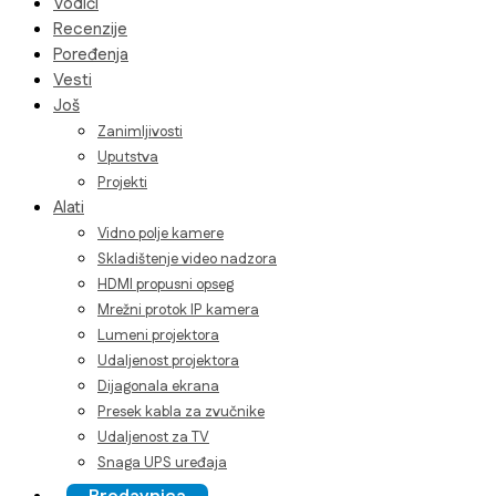
Vodiči
Recenzije
Poređenja
Vesti
Još
Zanimljivosti
Uputstva
Projekti
Alati
Vidno polje kamere
Skladištenje video nadzora
HDMI propusni opseg
Mrežni protok IP kamera
Lumeni projektora
Udaljenost projektora
Dijagonala ekrana
Presek kabla za zvučnike
Udaljenost za TV
Snaga UPS uređaja