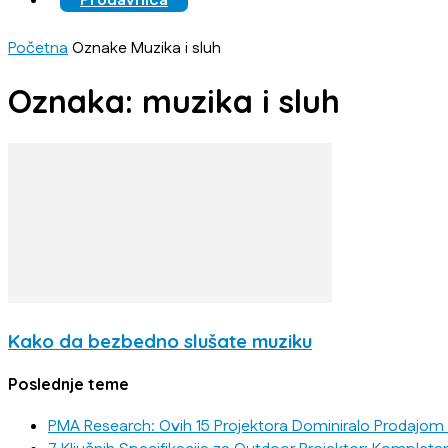
Prodavnica
Početna
Oznake
Muzika i sluh
Oznaka: muzika i sluh
Kako da bezbedno slušate muziku
Poslednje teme
PMA Research: Ovih 15 Projektora Dominiralo Prodajom