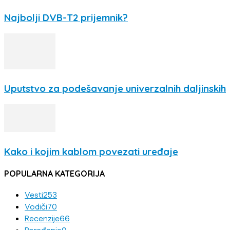
Najbolji DVB-T2 prijemnik?
Uputstvo za podešavanje univerzalnih daljinskih
Kako i kojim kablom povezati uređaje
POPULARNA KATEGORIJA
Vesti
253
Vodiči
70
Recenzije
66