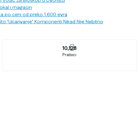
n Vodič za Bioskop u Dvorištu
lokal i magacin
ka po ceni od preko 1.600 evra
što ‘Uparivanje’ Komponenti Nikad Nije Nebitno
10,128
Pratioci