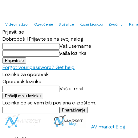
Video nadzor
Ozvučenje
Slušalice
Kućni bioskop
Zvučnici
Pame
Prijaviti se
Dobrodošli! Prijavite se na svoj nalog
Vaš username
vaša lozinka
Forgot your password? Get help
Lozinka za oporavak
Oporavak lozinke
Vaš e-mail
Lozinka će se vam biti poslana e-poštom.
AV market Blog