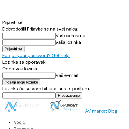
Prijaviti se
Dobrodošli! Prijavite se na svoj nalog
Vaš username
vaša lozinka
Forgot your password? Get help
Lozinka za oporavak
Oporavak lozinke
Vaš e-mail
Lozinka će se vam biti poslana e-poštom.
AV market Blog
Vodiči