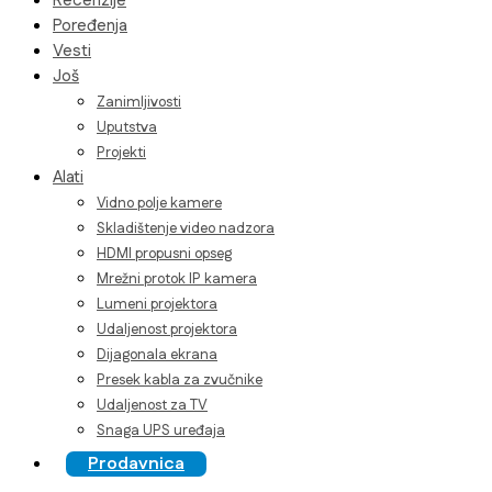
Recenzije
Poređenja
Vesti
Još
Zanimljivosti
Uputstva
Projekti
Alati
Vidno polje kamere
Skladištenje video nadzora
HDMI propusni opseg
Mrežni protok IP kamera
Lumeni projektora
Udaljenost projektora
Dijagonala ekrana
Presek kabla za zvučnike
Udaljenost za TV
Snaga UPS uređaja
Prodavnica