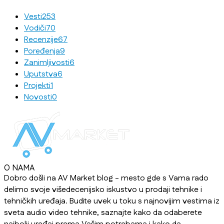
Vesti
253
Vodiči
70
Recenzije
67
Poređenja
9
Zanimljivosti
6
Uputstva
6
Projekti
1
Novosti
0
O NAMA
Dobro došli na AV Market blog - mesto gde s Vama rado
delimo svoje višedecenijsko iskustvo u prodaji tehnike i
tehničkih uređaja. Budite uvek u toku s najnovijim vestima iz
sveta audio video tehnike, saznajte kako da odaberete