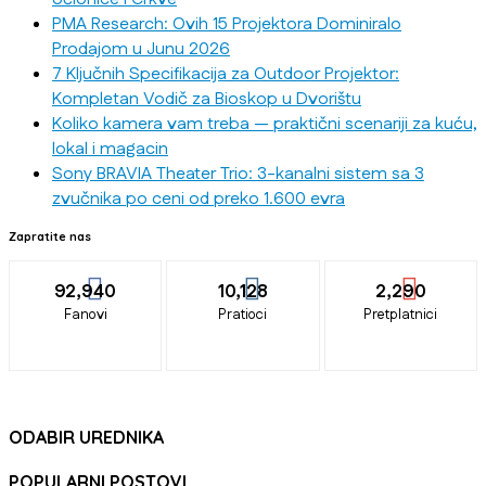
PMA Research: Ovih 15 Projektora Dominiralo
Prodajom u Junu 2026
7 Ključnih Specifikacija za Outdoor Projektor:
Kompletan Vodič za Bioskop u Dvorištu
Koliko kamera vam treba — praktični scenariji za kuću,
lokal i magacin
Sony BRAVIA Theater Trio: 3-kanalni sistem sa 3
zvučnika po ceni od preko 1.600 evra
Zapratite nas
92,940
10,128
2,290
Fanovi
Pratioci
Pretplatnici
ODABIR UREDNIKA
POPULARNI POSTOVI