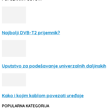
Najbolji DVB-T2 prijemnik?
Uputstvo za podešavanje univerzalnih daljinskih
Kako i kojim kablom povezati uređaje
POPULARNA KATEGORIJA