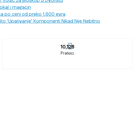
n Vodič za Bioskop u Dvorištu
lokal i magacin
ka po ceni od preko 1.600 evra
što ‘Uparivanje’ Komponenti Nikad Nije Nebitno
10,128
Pratioci