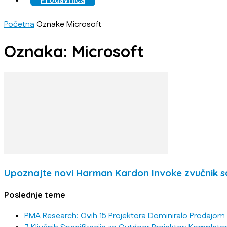
Prodavnica
Početna
Oznake
Microsoft
Oznaka: Microsoft
Upoznajte novi Harman Kardon Invoke zvučnik s
Poslednje teme
PMA Research: Ovih 15 Projektora Dominiralo Prodajom