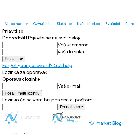
Video nadzor
Ozvučenje
Slušalice
Kućni bioskop
Zvučnici
Pame
Prijaviti se
Dobrodošli! Prijavite se na svoj nalog
Vaš username
vaša lozinka
Forgot your password? Get help
Lozinka za oporavak
Oporavak lozinke
Vaš e-mail
Lozinka će se vam biti poslana e-poštom.
AV market Blog