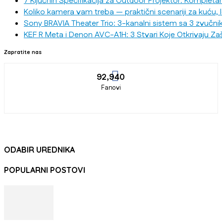
7 Ključnih Specifikacija za Outdoor Projektor: Kompleta
Koliko kamera vam treba — praktični scenariji za kuću, 
Sony BRAVIA Theater Trio: 3-kanalni sistem sa 3 zvučni
KEF R Meta i Denon AVC-A1H: 3 Stvari Koje Otkrivaju Za
Zapratite nas
92,940
Fanovi
ODABIR UREDNIKA
POPULARNI POSTOVI