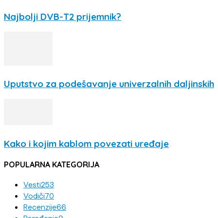
Najbolji DVB-T2 prijemnik?
Uputstvo za podešavanje univerzalnih daljinskih
Kako i kojim kablom povezati uređaje
POPULARNA KATEGORIJA
Vesti
253
Vodiči
70
Recenzije
66