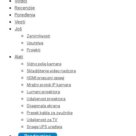
Vodiči
Recenzije
Poređenja
Vesti
Još
Zanimljivosti
Uputstva
Projekti
Alati
Vidno polje kamere
Skladištenje video nadzora
HDMI propusni opseg
Mrežni protok IP kamera
Lumeni projektora
Udaljenost projektora
Dijagonala ekrana
Presek kabla za zvučnike
Udaljenost za TV
Snaga UPS uređaja