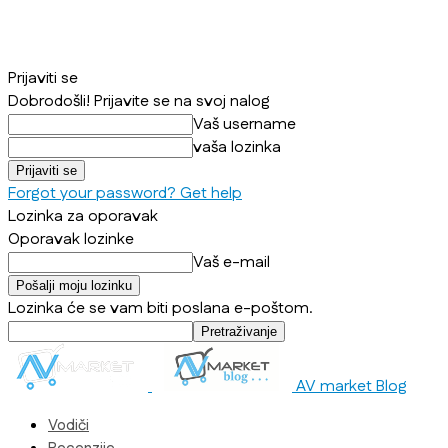
Prijaviti se
Dobrodošli! Prijavite se na svoj nalog
Vaš username
vaša lozinka
Forgot your password? Get help
Lozinka za oporavak
Oporavak lozinke
Vaš e-mail
Lozinka će se vam biti poslana e-poštom.
AV market Blog
Vodiči