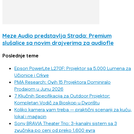
Meze Audio predstavlja Strada: Premium
slušalice sa novim drajverima za audiofle
Poslednje teme
Epson PowerLite L270F: Projektor sa 5.000 Lumena za
Učionice i Crkve
PMA Research: Ovih 15 Projektora Dominiralo
Prodajom u Junu 2026
7 Ključnih Specifikacija za Outdoor Projektor:
Kompletan Vodič za Bioskop u Dvorištu
Koliko kamera vam treba — praktični scenariji za kuću,
lokal i magacin
Sony BRAVIA Theater Trio: 3-kanalni sistem sa 3
zvučnika po ceni od preko 1.600 evra