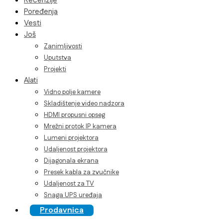
Recenzije
Poređenja
Vesti
Još
Zanimljivosti
Uputstva
Projekti
Alati
Vidno polje kamere
Skladištenje video nadzora
HDMI propusni opseg
Mrežni protok IP kamera
Lumeni projektora
Udaljenost projektora
Dijagonala ekrana
Presek kabla za zvučnike
Udaljenost za TV
Snaga UPS uređaja
Prodavnica