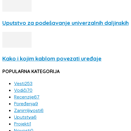
Uputstvo za podešavanje univerzalnih daljinskih
Kako i kojim kablom povezati uređaje
POPULARNA KATEGORIJA
Vesti
253
Vodiči
70
Recenzije
67
Poređenja
9
Zanimljivosti
6
Uputstva
6
Projekti
1
Novosti
0