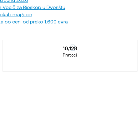
 u Junu 2026
n Vodič za Bioskop u Dvorištu
lokal i magacin
ka po ceni od preko 1.600 evra
10,128
Pratioci