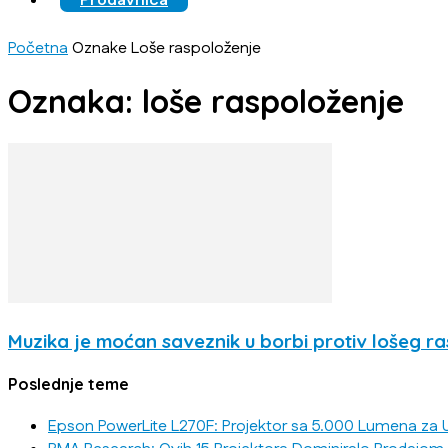
Prodavnica
Početna
Oznake
Loše raspoloženje
Oznaka: loše raspoloženje
Muzika je moćan saveznik u borbi protiv lošeg r
Poslednje teme
Epson PowerLite L270F: Projektor sa 5.000 Lumena za U