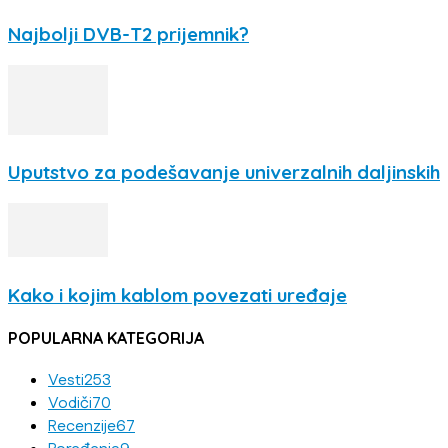
Najbolji DVB-T2 prijemnik?
Uputstvo za podešavanje univerzalnih daljinskih
Kako i kojim kablom povezati uređaje
POPULARNA KATEGORIJA
Vesti
253
Vodiči
70
Recenzije
67