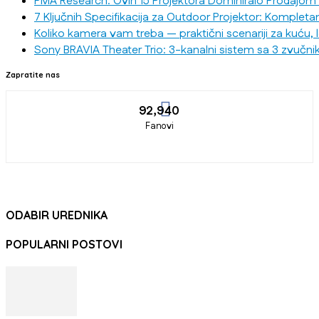
PMA Research: Ovih 15 Projektora Dominiralo Prodajom
7 Ključnih Specifikacija za Outdoor Projektor: Kompleta
Koliko kamera vam treba — praktični scenariji za kuću, 
Sony BRAVIA Theater Trio: 3-kanalni sistem sa 3 zvučni
Zapratite nas
92,940
Fanovi
ODABIR UREDNIKA
POPULARNI POSTOVI