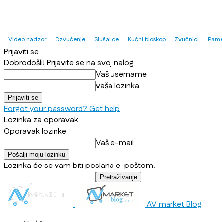
Video nadzor
Ozvučenje
Slušalice
Kućni bioskop
Zvučnici
Pame
Prijaviti se
Dobrodošli! Prijavite se na svoj nalog
Vaš username
vaša lozinka
Forgot your password? Get help
Lozinka za oporavak
Oporavak lozinke
Vaš e-mail
Lozinka će se vam biti poslana e-poštom.
AV market Blog