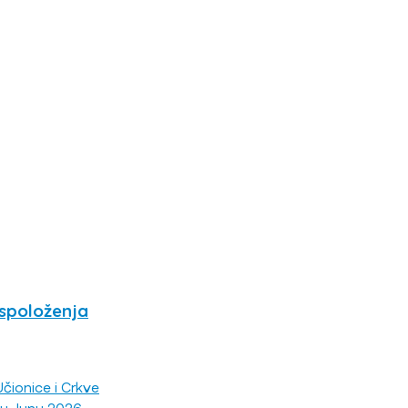
aspoloženja
čionice i Crkve