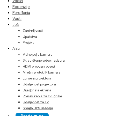
Vodiči
Recenzije
Poređenja
Vesti
Još
Zanimljivosti
Uputstva
Projekti
Alati
Vidno polje kamere
Skladištenje video nadzora
HDMI propusni opseg
Mrežni protok IP kamera
Lumeni projektora
Udaljenost projektora
Dijagonala ekrana
Presek kabla za zvučnike
Udaljenost za TV
Snaga UPS uređaja