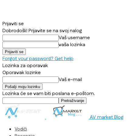
Prijaviti se
Dobrodošli! Prijavite se na svoj nalog
Vaš username
vaša lozinka
Forgot your password? Get help
Lozinka za oporavak
Oporavak lozinke
Vaš e-mail
Lozinka će se vam biti poslana e-poštom.
AV market Blog
Vodiči