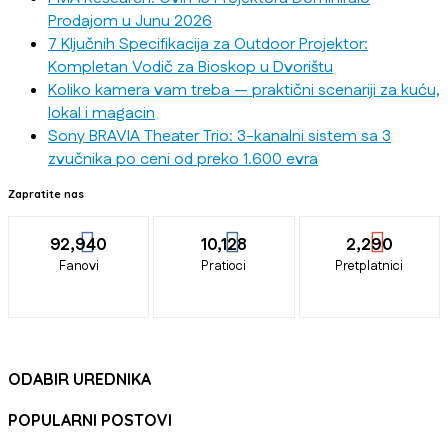
Prodajom u Junu 2026
7 Ključnih Specifikacija za Outdoor Projektor:
Kompletan Vodič za Bioskop u Dvorištu
Koliko kamera vam treba — praktični scenariji za kuću,
lokal i magacin
Sony BRAVIA Theater Trio: 3-kanalni sistem sa 3
zvučnika po ceni od preko 1.600 evra
Zapratite nas
92,940
10,128
2,290
Fanovi
Pratioci
Pretplatnici
ODABIR UREDNIKA
POPULARNI POSTOVI