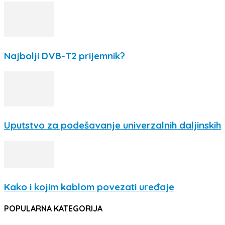
Najbolji DVB-T2 prijemnik?
Uputstvo za podešavanje univerzalnih daljinskih
Kako i kojim kablom povezati uređaje
POPULARNA KATEGORIJA