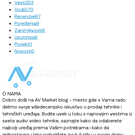
Vesti
253
Vodiči
70
Recenzije
67
Poređenja
9
Zanimljivosti
6
Uputstva
6
Projekti
1
Novosti
0
O NAMA
Dobro došli na AV Market blog - mesto gde s Vama rado
delimo svoje višedecenijsko iskustvo u prodaji tehnike i
tehničkih uređaja. Budite uvek u toku s najnovijim vestima iz
sveta audio video tehnike, saznajte kako da odaberete
najbolji uređaj prema Vašim potrebama i kako da
jednostavno i lako poboljšate zvuk ili sliku u svom domu,