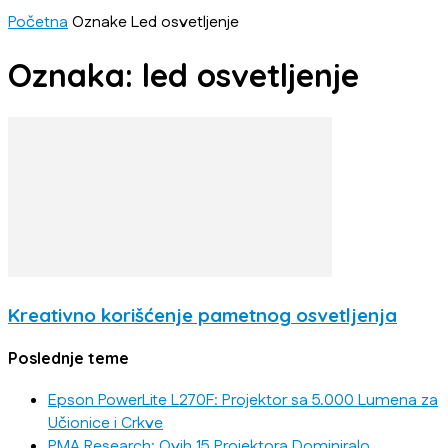
Početna
Oznake
Led osvetljenje
Oznaka: led osvetljenje
Kreativno korišćenje pametnog osvetljenja
Poslednje teme
Epson PowerLite L270F: Projektor sa 5.000 Lumena za
Učionice i Crkve
PMA Research: Ovih 15 Projektora Dominiralo