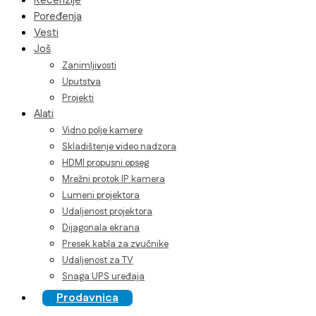
Recenzije
Poređenja
Vesti
Još
Zanimljivosti
Uputstva
Projekti
Alati
Vidno polje kamere
Skladištenje video nadzora
HDMI propusni opseg
Mrežni protok IP kamera
Lumeni projektora
Udaljenost projektora
Dijagonala ekrana
Presek kabla za zvučnike
Udaljenost za TV
Snaga UPS uređaja
Prodavnica