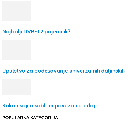
Najbolji DVB-T2 prijemnik?
Uputstvo za podešavanje univerzalnih daljinskih
Kako i kojim kablom povezati uređaje
POPULARNA KATEGORIJA