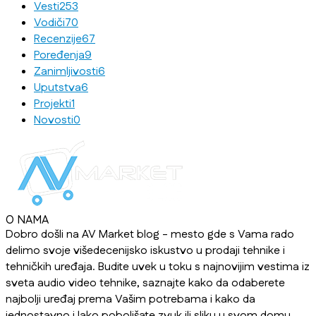
Vesti
253
Vodiči
70
Recenzije
67
Poređenja
9
Zanimljivosti
6
Uputstva
6
Projekti
1
Novosti
0
O NAMA
Dobro došli na AV Market blog - mesto gde s Vama rado
delimo svoje višedecenijsko iskustvo u prodaji tehnike i
tehničkih uređaja. Budite uvek u toku s najnovijim vestima iz
sveta audio video tehnike, saznajte kako da odaberete
najbolji uređaj prema Vašim potrebama i kako da
jednostavno i lako poboljšate zvuk ili sliku u svom domu,