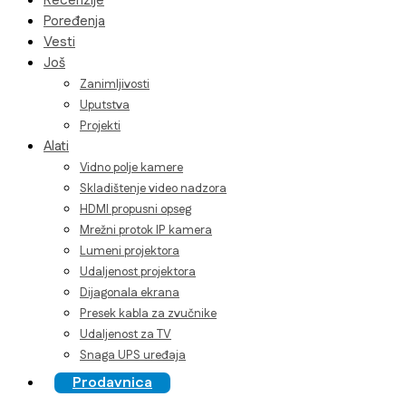
Recenzije
Poređenja
Vesti
Još
Zanimljivosti
Uputstva
Projekti
Alati
Vidno polje kamere
Skladištenje video nadzora
HDMI propusni opseg
Mrežni protok IP kamera
Lumeni projektora
Udaljenost projektora
Dijagonala ekrana
Presek kabla za zvučnike
Udaljenost za TV
Snaga UPS uređaja
Prodavnica