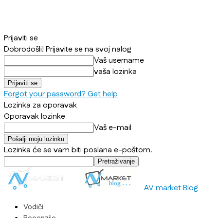
Prijaviti se
Dobrodošli! Prijavite se na svoj nalog
Vaš username
vaša lozinka
Forgot your password? Get help
Lozinka za oporavak
Oporavak lozinke
Vaš e-mail
Lozinka će se vam biti poslana e-poštom.
AV market Blog
Vodiči