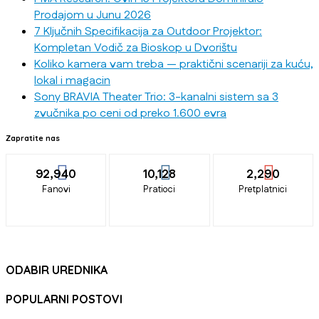
Prodajom u Junu 2026
7 Ključnih Specifikacija za Outdoor Projektor:
Kompletan Vodič za Bioskop u Dvorištu
Koliko kamera vam treba — praktični scenariji za kuću,
lokal i magacin
Sony BRAVIA Theater Trio: 3-kanalni sistem sa 3
zvučnika po ceni od preko 1.600 evra
Zapratite nas
92,940
10,128
2,290
Fanovi
Pratioci
Pretplatnici
ODABIR UREDNIKA
POPULARNI POSTOVI