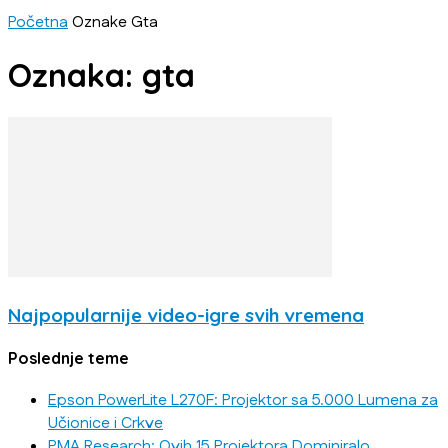
Početna
Oznake
Gta
Oznaka: gta
Najpopularnije video-igre svih vremena
Poslednje teme
Epson PowerLite L270F: Projektor sa 5.000 Lumena za
Učionice i Crkve
PMA Research: Ovih 15 Projektora Dominiralo