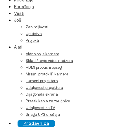
Recenzije
Poređenja
Vesti
Još
Zanimljivosti
Uputstva
Projekti
Alati
Vidno polje kamere
Skladištenje video nadzora
HDMI propusni opseg
Mrežni protok IP kamera
Lumeni projektora
Udaljenost projektora
Dijagonala ekrana
Presek kabla za zvučnike
Udaljenost za TV
Snaga UPS uređaja
Prodavnica