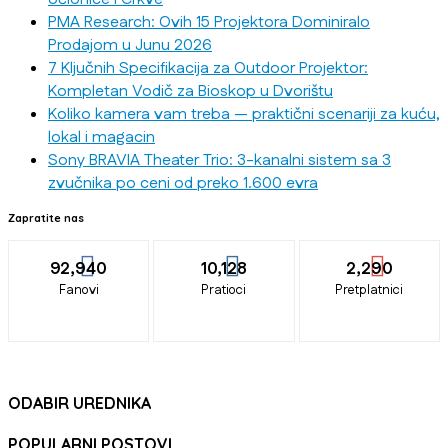
PMA Research: Ovih 15 Projektora Dominiralo
Prodajom u Junu 2026
7 Ključnih Specifikacija za Outdoor Projektor:
Kompletan Vodič za Bioskop u Dvorištu
Koliko kamera vam treba — praktični scenariji za kuću,
lokal i magacin
Sony BRAVIA Theater Trio: 3-kanalni sistem sa 3
zvučnika po ceni od preko 1.600 evra
Zapratite nas
92,940
10,128
2,290
Fanovi
Pratioci
Pretplatnici
ODABIR UREDNIKA
POPULARNI POSTOVI