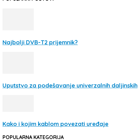
Najbolji DVB-T2 prijemnik?
Uputstvo za podešavanje univerzalnih daljinskih
Kako i kojim kablom povezati uređaje
POPULARNA KATEGORIJA