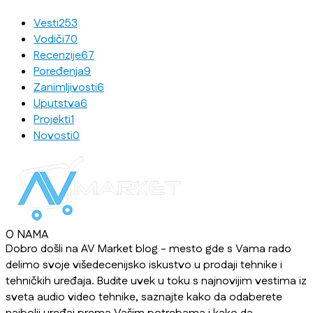
Vesti
253
Vodiči
70
Recenzije
67
Poređenja
9
Zanimljivosti
6
Uputstva
6
Projekti
1
Novosti
0
O NAMA
Dobro došli na AV Market blog - mesto gde s Vama rado
delimo svoje višedecenijsko iskustvo u prodaji tehnike i
tehničkih uređaja. Budite uvek u toku s najnovijim vestima iz
sveta audio video tehnike, saznajte kako da odaberete