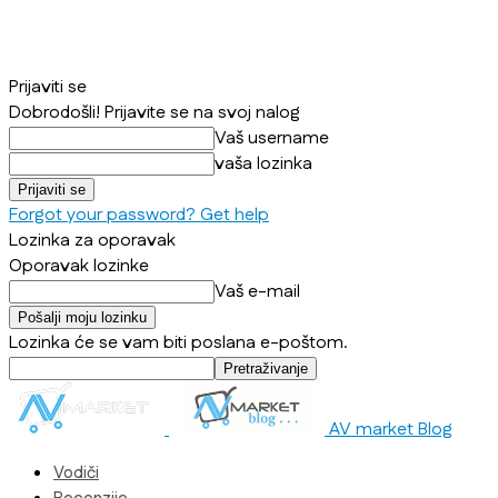
Prijaviti se
Dobrodošli! Prijavite se na svoj nalog
Vaš username
vaša lozinka
Forgot your password? Get help
Lozinka za oporavak
Oporavak lozinke
Vaš e-mail
Lozinka će se vam biti poslana e-poštom.
AV market Blog
Vodiči