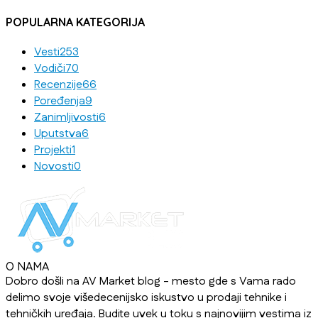
POPULARNA KATEGORIJA
Vesti
253
Vodiči
70
Recenzije
66
Poređenja
9
Zanimljivosti
6
Uputstva
6
Projekti
1
Novosti
0
O NAMA
Dobro došli na AV Market blog - mesto gde s Vama rado
delimo svoje višedecenijsko iskustvo u prodaji tehnike i
tehničkih uređaja. Budite uvek u toku s najnovijim vestima iz