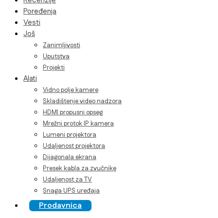
Recenzije
Poređenja
Vesti
Još
Zanimljivosti
Uputstva
Projekti
Alati
Vidno polje kamere
Skladištenje video nadzora
HDMI propusni opseg
Mrežni protok IP kamera
Lumeni projektora
Udaljenost projektora
Dijagonala ekrana
Presek kabla za zvučnike
Udaljenost za TV
Snaga UPS uređaja
Prodavnica