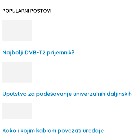
POPULARNI POSTOVI
Najbolji DVB-T2 prijemnik?
Uputstvo za podešavanje univerzalnih daljinskih
Kako i kojim kablom povezati uređaje