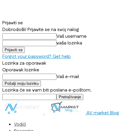
Prijaviti se
Dobrodošli! Prijavite se na svoj nalog
Vaš username
vaša lozinka
Forgot your password? Get help
Lozinka za oporavak
Oporavak lozinke
Vaš e-mail
Lozinka će se vam biti poslana e-poštom.
AV market Blog
Vodiči