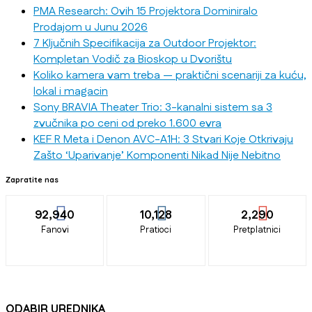
PMA Research: Ovih 15 Projektora Dominiralo
Prodajom u Junu 2026
7 Ključnih Specifikacija za Outdoor Projektor:
Kompletan Vodič za Bioskop u Dvorištu
Koliko kamera vam treba — praktični scenariji za kuću,
lokal i magacin
Sony BRAVIA Theater Trio: 3-kanalni sistem sa 3
zvučnika po ceni od preko 1.600 evra
KEF R Meta i Denon AVC-A1H: 3 Stvari Koje Otkrivaju
Zašto ‘Uparivanje’ Komponenti Nikad Nije Nebitno
Zapratite nas
92,940
10,128
2,290
Fanovi
Pratioci
Pretplatnici
ODABIR UREDNIKA