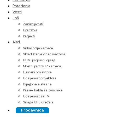
Recenzije
Poređenja
Vesti
Još
Zanimljivosti
Uputstva
Projekti
Alati
Vidno polje kamere
Skladištenje video nadzora
HDMI propusni opseg
Mrežni protok IP kamera
Lumeni projektora
Udaljenost projektora
Dijagonala ekrana
Presek kabla za zvučnike
Udaljenost za TV
Snaga UPS uređaja
Prodavnica