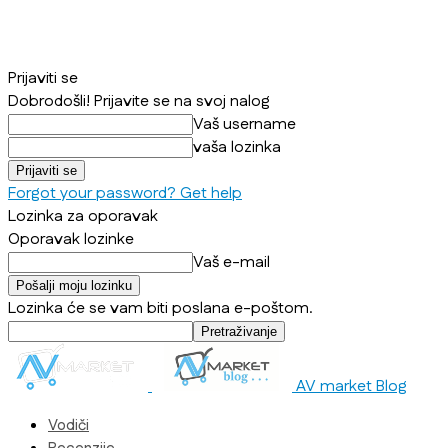
Prijaviti se
Dobrodošli! Prijavite se na svoj nalog
Vaš username
vaša lozinka
Forgot your password? Get help
Lozinka za oporavak
Oporavak lozinke
Vaš e-mail
Lozinka će se vam biti poslana e-poštom.
AV market Blog
Vodiči