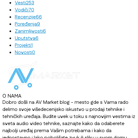
Vesti
253
Vodiči
70
Recenzije
66
Poređenja
9
Zanimljivosti
6
Uputstva
6
Projekti
1
Novosti
0
O NAMA
Dobro došli na AV Market blog - mesto gde s Vama rado
delimo svoje višedecenijsko iskustvo u prodaji tehnike i
tehničkih uređaja. Budite uvek u toku s najnovijim vestima iz
sveta audio video tehnike, saznajte kako da odaberete
najbolji uređaj prema Vašim potrebama i kako da
jednostavno i lako poboljšate zvuk ili sliku u svom domu,