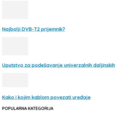
Najbolji DVB-T2 prijemnik?
Uputstvo za podešavanje univerzalnih daljinskih
Kako i kojim kablom povezati uređaje
POPULARNA KATEGORIJA