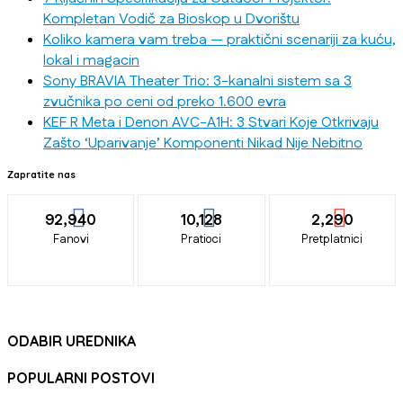
Kompletan Vodič za Bioskop u Dvorištu
Koliko kamera vam treba — praktični scenariji za kuću,
lokal i magacin
Sony BRAVIA Theater Trio: 3-kanalni sistem sa 3
zvučnika po ceni od preko 1.600 evra
KEF R Meta i Denon AVC-A1H: 3 Stvari Koje Otkrivaju
Zašto ‘Uparivanje’ Komponenti Nikad Nije Nebitno
Zapratite nas
92,940
10,128
2,290
Fanovi
Pratioci
Pretplatnici
ODABIR UREDNIKA
POPULARNI POSTOVI