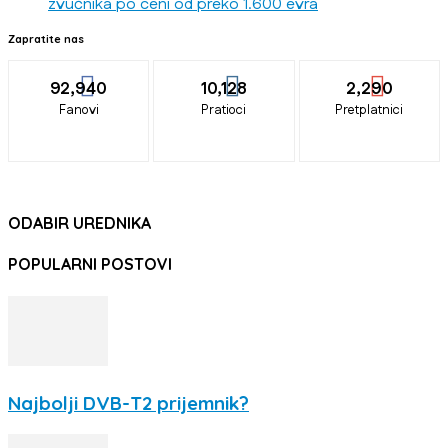
zvučnika po ceni od preko 1.600 evra
Zapratite nas
92,940
10,128
2,290
Fanovi
Pratioci
Pretplatnici
ODABIR UREDNIKA
POPULARNI POSTOVI
Najbolji DVB-T2 prijemnik?