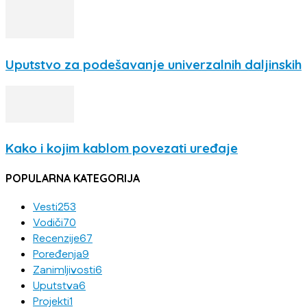
Uputstvo za podešavanje univerzalnih daljinskih
Kako i kojim kablom povezati uređaje
POPULARNA KATEGORIJA
Vesti
253
Vodiči
70
Recenzije
67
Poređenja
9
Zanimljivosti
6
Uputstva
6
Projekti
1