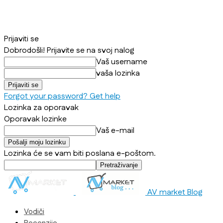
Prijaviti se
Dobrodošli! Prijavite se na svoj nalog
Vaš username
vaša lozinka
Forgot your password? Get help
Lozinka za oporavak
Oporavak lozinke
Vaš e-mail
Lozinka će se vam biti poslana e-poštom.
AV market Blog
Vodiči