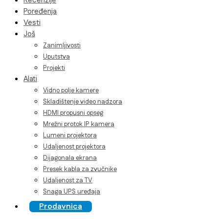
Recenzije
Poređenja
Vesti
Još
Zanimljivosti
Uputstva
Projekti
Alati
Vidno polje kamere
Skladištenje video nadzora
HDMI propusni opseg
Mrežni protok IP kamera
Lumeni projektora
Udaljenost projektora
Dijagonala ekrana
Presek kabla za zvučnike
Udaljenost za TV
Snaga UPS uređaja
Prodavnica