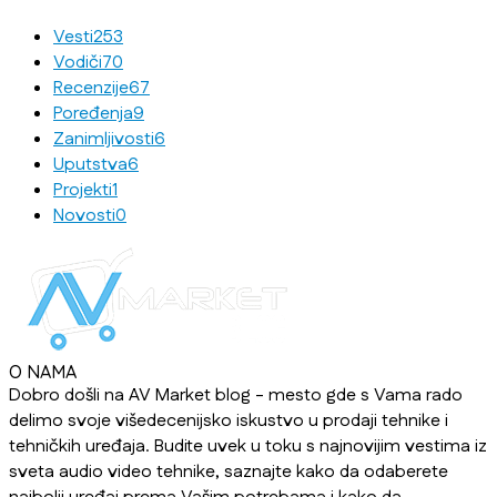
Vesti
253
Vodiči
70
Recenzije
67
Poređenja
9
Zanimljivosti
6
Uputstva
6
Projekti
1
Novosti
0
O NAMA
Dobro došli na AV Market blog - mesto gde s Vama rado
delimo svoje višedecenijsko iskustvo u prodaji tehnike i
tehničkih uređaja. Budite uvek u toku s najnovijim vestima iz
sveta audio video tehnike, saznajte kako da odaberete