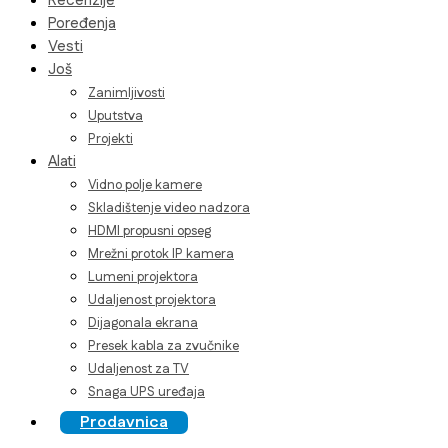
Recenzije
Poređenja
Vesti
Još
Zanimljivosti
Uputstva
Projekti
Alati
Vidno polje kamere
Skladištenje video nadzora
HDMI propusni opseg
Mrežni protok IP kamera
Lumeni projektora
Udaljenost projektora
Dijagonala ekrana
Presek kabla za zvučnike
Udaljenost za TV
Snaga UPS uređaja
Prodavnica