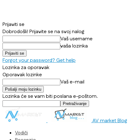
Prijaviti se
Dobrodošli! Prijavite se na svoj nalog
Vaš username
vaša lozinka
Forgot your password? Get help
Lozinka za oporavak
Oporavak lozinke
Vaš e-mail
Lozinka će se vam biti poslana e-poštom.
AV market Blog
Vodiči