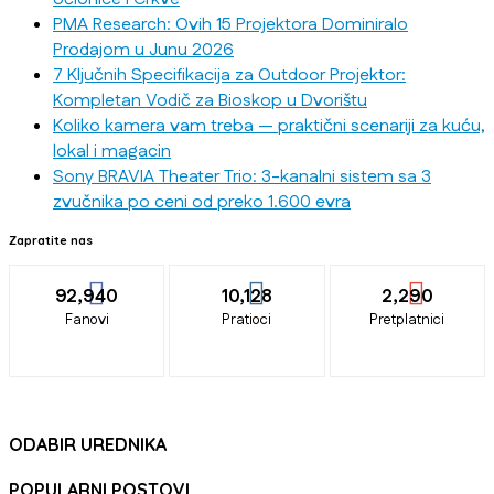
PMA Research: Ovih 15 Projektora Dominiralo
Prodajom u Junu 2026
7 Ključnih Specifikacija za Outdoor Projektor:
Kompletan Vodič za Bioskop u Dvorištu
Koliko kamera vam treba — praktični scenariji za kuću,
lokal i magacin
Sony BRAVIA Theater Trio: 3-kanalni sistem sa 3
zvučnika po ceni od preko 1.600 evra
Zapratite nas
92,940
10,128
2,290
Fanovi
Pratioci
Pretplatnici
ODABIR UREDNIKA
POPULARNI POSTOVI