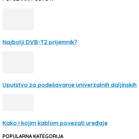
Najbolji DVB-T2 prijemnik?
Uputstvo za podešavanje univerzalnih daljinskih
Kako i kojim kablom povezati uređaje
POPULARNA KATEGORIJA