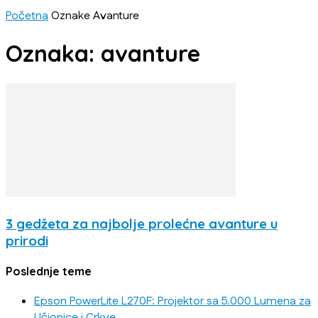
Početna
Oznake
Avanture
Oznaka: avanture
3 gedžeta za najbolje prolećne avanture u
prirodi
Poslednje teme
Epson PowerLite L270F: Projektor sa 5.000 Lumena za
Učionice i Crkve