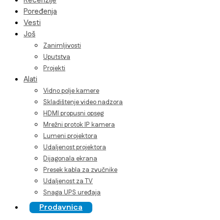
Recenzije
Poređenja
Vesti
Još
Zanimljivosti
Uputstva
Projekti
Alati
Vidno polje kamere
Skladištenje video nadzora
HDMI propusni opseg
Mrežni protok IP kamera
Lumeni projektora
Udaljenost projektora
Dijagonala ekrana
Presek kabla za zvučnike
Udaljenost za TV
Snaga UPS uređaja
Prodavnica