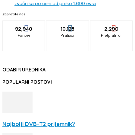
zvučnika po ceni od preko 1.600 evra
Zapratite nas
92,940
10,128
2,290
Fanovi
Pratioci
Pretplatnici
ODABIR UREDNIKA
POPULARNI POSTOVI
Najbolji DVB-T2 prijemnik?