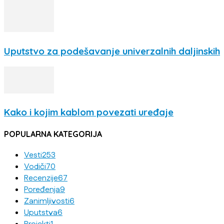
Uputstvo za podešavanje univerzalnih daljinskih
Kako i kojim kablom povezati uređaje
POPULARNA KATEGORIJA
Vesti
253
Vodiči
70
Recenzije
67
Poređenja
9
Zanimljivosti
6
Uputstva
6