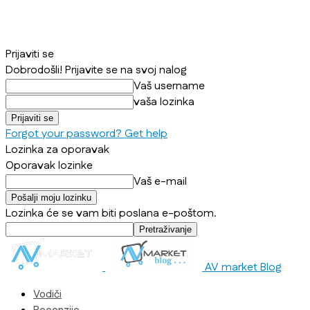
Prijaviti se
Dobrodošli! Prijavite se na svoj nalog
Vaš username
vaša lozinka
Forgot your password? Get help
Lozinka za oporavak
Oporavak lozinke
Vaš e-mail
Lozinka će se vam biti poslana e-poštom.
AV market Blog
Vodiči