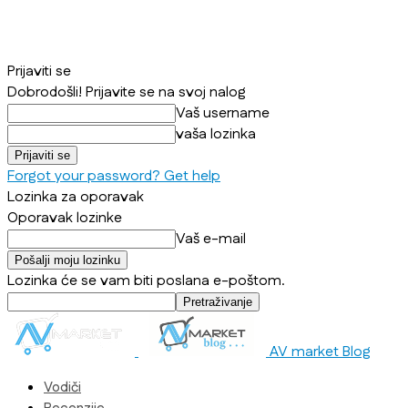
Prijaviti se
Dobrodošli! Prijavite se na svoj nalog
Vaš username
vaša lozinka
Forgot your password? Get help
Lozinka za oporavak
Oporavak lozinke
Vaš e-mail
Lozinka će se vam biti poslana e-poštom.
AV market Blog
Vodiči