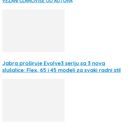
VEZANI ČLANCI
VIŠE OD AUTORA
Jabra proširuje Evolve3 seriju sa 3 nova
slušalice: Flex, 65 i 45 modeli za svaki radni stil