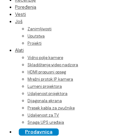
Recenzije
Poređenja
Vesti
Još
Zanimljivosti
Uputstva
Projekti
Alati
Vidno polje kamere
Skladištenje video nadzora
HDMI propusni opseg
Mrežni protok IP kamera
Lumeni projektora
Udaljenost projektora
Dijagonala ekrana
Presek kabla za zvučnike
Udaljenost za TV
Snaga UPS uređaja
Prodavnica