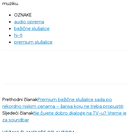
muziku.
OZNAKE
audio oprema
bežične slušalice
hi-fi
premium slušalice
Prethodni članak
Premium bežične slušalice sada po
rekordno niskim cenama – šansa koju ne treba propustiti
Sljedeći članak
Ne čujete dobro dijaloge na TV-u? Vreme je
za soundbar