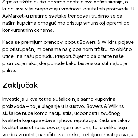
Srpsko tržište audio opreme postaje sve sofisticiranije, a
kupci sve više prepoznaju vrednost kvalitetnih proizvoda. U
AvMarket-u pratimo svetske trendove i trudimo se da
našim kupcima omogućimo pristup vrhunskoj opremi po
konkurentnim cenama.
Kada se premijum brendovi poput Bowers & Wilkins pojave
po pristupačnijim cenama na globalnom tržištu, to obično
utiče i na našu ponudu. Preporučujemo da pratite naše
promocije i akcijske ponude kako biste iskoristili najbolje
prilike.
Zaključak
Investicija u kvalitetne slušalice nije samo kupovina
proizvoda – to je ulaganje u iskustvo. Bowers & Wilkins
slušalice nude kombinaciju stila, udobnosti i zvučnog
kvaliteta koji opravdava njihovu reputaciju. Kada se takav
kvalitet susretne sa povoljnijom cenom, to je prilika koju
vredi razmotriti, naročito za one koji ozbiljno shvataju svoju