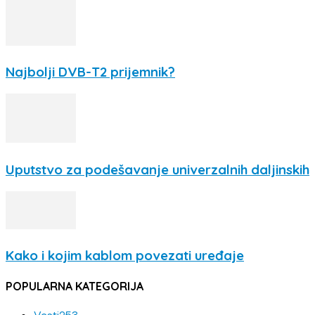
Najbolji DVB-T2 prijemnik?
Uputstvo za podešavanje univerzalnih daljinskih
Kako i kojim kablom povezati uređaje
POPULARNA KATEGORIJA