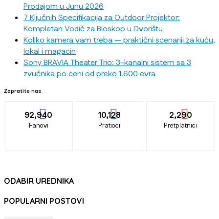
Prodajom u Junu 2026
7 Ključnih Specifikacija za Outdoor Projektor:
Kompletan Vodič za Bioskop u Dvorištu
Koliko kamera vam treba — praktični scenariji za kuću,
lokal i magacin
Sony BRAVIA Theater Trio: 3-kanalni sistem sa 3
zvučnika po ceni od preko 1.600 evra
Zapratite nas
92,940
10,128
2,290
Fanovi
Pratioci
Pretplatnici
ODABIR UREDNIKA
POPULARNI POSTOVI