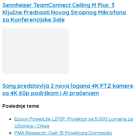
Sennheiser TeamConnect Ceiling M Plus: 3
Ključne Prednosti Novog Stropnog Mikrofona
za Konferencijske Sale
Sony predstavlja 2 nova lagana 4K PTZ kamere
sa 4K 60p podrškom i AI praćenjem
Poslednje teme
Epson PowerLite L270F: Projektor sa 5.000 Lumena za
Učionice i Crkve
PMA Research: Ovih 15 Projektora Dominiralo