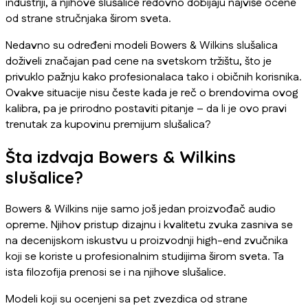
industriji, a njihove slušalice redovno dobijaju najviše ocene
od strane stručnjaka širom sveta.
Nedavno su određeni modeli Bowers & Wilkins slušalica
doživeli značajan pad cene na svetskom tržištu, što je
privuklo pažnju kako profesionalaca tako i običnih korisnika.
Ovakve situacije nisu česte kada je reč o brendovima ovog
kalibra, pa je prirodno postaviti pitanje – da li je ovo pravi
trenutak za kupovinu premijum slušalica?
Šta izdvaja Bowers & Wilkins
slušalice?
Bowers & Wilkins nije samo još jedan proizvođač audio
opreme. Njihov pristup dizajnu i kvalitetu zvuka zasniva se
na decenijskom iskustvu u proizvodnji high-end zvučnika
koji se koriste u profesionalnim studijima širom sveta. Ta
ista filozofija prenosi se i na njihove slušalice.
Modeli koji su ocenjeni sa pet zvezdica od strane