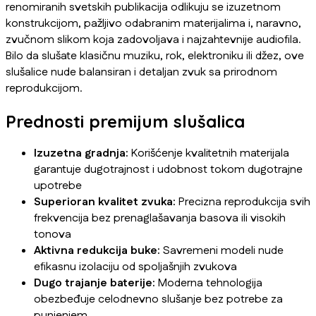
renomiranih svetskih publikacija odlikuju se izuzetnom
konstrukcijom, pažljivo odabranim materijalima i, naravno,
zvučnom slikom koja zadovoljava i najzahtevnije audiofila.
Bilo da slušate klasičnu muziku, rok, elektroniku ili džez, ove
slušalice nude balansiran i detaljan zvuk sa prirodnom
reprodukcijom.
Prednosti premijum slušalica
Izuzetna gradnja:
Korišćenje kvalitetnih materijala
garantuje dugotrajnost i udobnost tokom dugotrajne
upotrebe
Superioran kvalitet zvuka:
Precizna reprodukcija svih
frekvencija bez prenaglašavanja basova ili visokih
tonova
Aktivna redukcija buke:
Savremeni modeli nude
efikasnu izolaciju od spoljašnjih zvukova
Dugo trajanje baterije:
Moderna tehnologija
obezbeđuje celodnevno slušanje bez potrebe za
punjenjem