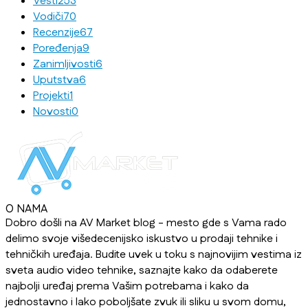
Vesti
253
Vodiči
70
Recenzije
67
Poređenja
9
Zanimljivosti
6
Uputstva
6
Projekti
1
Novosti
0
O NAMA
Dobro došli na AV Market blog - mesto gde s Vama rado
delimo svoje višedecenijsko iskustvo u prodaji tehnike i
tehničkih uređaja. Budite uvek u toku s najnovijim vestima iz
sveta audio video tehnike, saznajte kako da odaberete
najbolji uređaj prema Vašim potrebama i kako da
jednostavno i lako poboljšate zvuk ili sliku u svom domu,