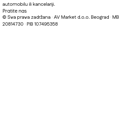
automobilu ili kancelariji.
Pratite nas
© Sva prava zadržana · AV Market d.o.o. Beograd · MB
20814730 · PIB 107495358