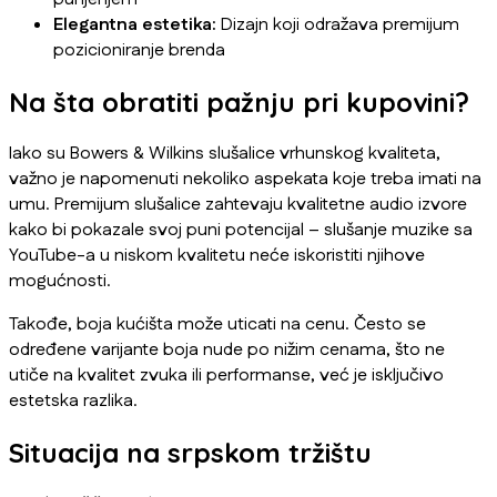
Elegantna estetika:
Dizajn koji odražava premijum
pozicioniranje brenda
Na šta obratiti pažnju pri kupovini?
Iako su Bowers & Wilkins slušalice vrhunskog kvaliteta,
važno je napomenuti nekoliko aspekata koje treba imati na
umu. Premijum slušalice zahtevaju kvalitetne audio izvore
kako bi pokazale svoj puni potencijal – slušanje muzike sa
YouTube-a u niskom kvalitetu neće iskoristiti njihove
mogućnosti.
Takođe, boja kućišta može uticati na cenu. Često se
određene varijante boja nude po nižim cenama, što ne
utiče na kvalitet zvuka ili performanse, već je isključivo
estetska razlika.
Situacija na srpskom tržištu