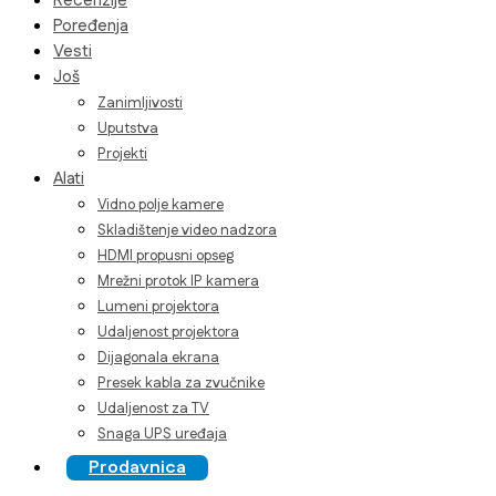
Recenzije
Poređenja
Vesti
Još
Zanimljivosti
Uputstva
Projekti
Alati
Vidno polje kamere
Skladištenje video nadzora
HDMI propusni opseg
Mrežni protok IP kamera
Lumeni projektora
Udaljenost projektora
Dijagonala ekrana
Presek kabla za zvučnike
Udaljenost za TV
Snaga UPS uređaja
Prodavnica