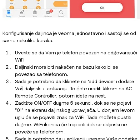
Konfigurisanje daljinca je veoma jednostavno i sastoji se od
samo nekoliko koraka.
Uverite se da Vam je telefon povezan na odgovarajući
WiFi.
Daljinski mora biti nakačen na bazu kako bi se
povezao sa telefonom.
Sada je potrebno da kliknete na ‘add device’ i dodate
Vaš daljinski u aplikaciju.
To ćete uraditi klikom na AC
Remote Controller, potom idete na next.
Zadržite ON/OFF dugme 5 sekundi, dok se ne pojavi
”01” na ekranu daljinskog upravljača. U donjem levom
uglu će se pojaviti znak za WiFi. Tada možete pustiti
dugme. WiFi ikonica će treperiti dok se daljinski ne
poveže sa telefonom.
Sada je potrebno da u aplikaciji unesete Vaše podatke