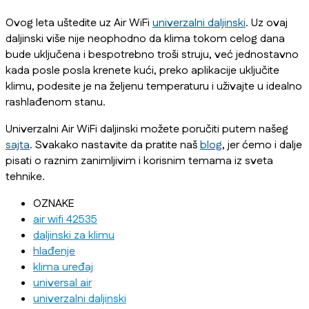
Ovog leta uštedite uz Air WiFi
univerzalni daljinski
. Uz ovaj
daljinski više nije neophodno da klima tokom celog dana
bude uključena i bespotrebno troši struju, već jednostavno
kada posle posla krenete kući, preko aplikacije uključite
klimu, podesite je na željenu temperaturu i uživajte u idealno
rashlađenom stanu.
Univerzalni Air WiFi daljinski možete poručiti putem našeg
sajta
. Svakako nastavite da pratite naš
blog
, jer ćemo i dalje
pisati o raznim zanimljivim i korisnim temama iz sveta
tehnike.
OZNAKE
air wifi 42535
daljinski za klimu
hlađenje
klima uređaj
universal air
univerzalni daljinski