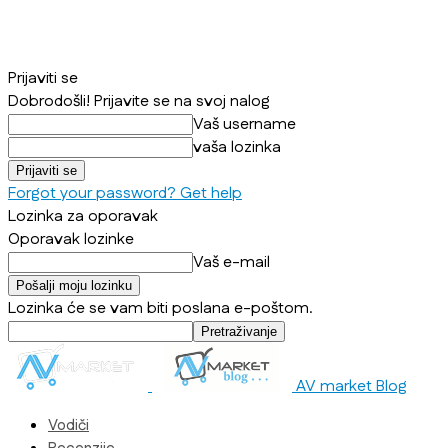
Prijaviti se
Dobrodošli! Prijavite se na svoj nalog
Vaš username
vaša lozinka
Forgot your password? Get help
Lozinka za oporavak
Oporavak lozinke
Vaš e-mail
Lozinka će se vam biti poslana e-poštom.
AV market Blog
Vodiči