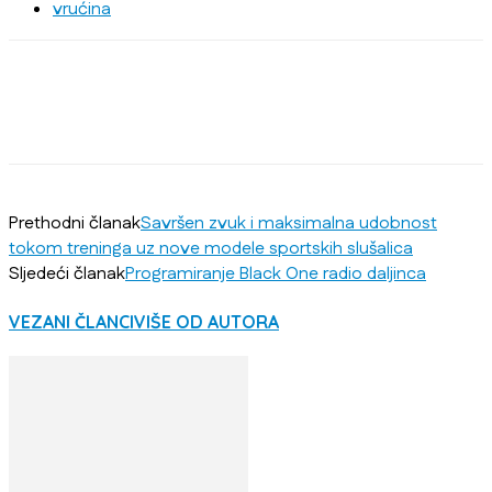
vrućina
Prethodni članak
Savršen zvuk i maksimalna udobnost
tokom treninga uz nove modele sportskih slušalica
Sljedeći članak
Programiranje Black One radio daljinca
VEZANI ČLANCI
VIŠE OD AUTORA