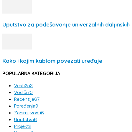
Uputstvo za podešavanje univerzalnih daljinskih
Kako i kojim kablom povezati uređaje
POPULARNA KATEGORIJA
Vesti
253
Vodiči
70
Recenzije
67
Poređenja
9
Zanimljivosti
6
Uputstva
6
Projekti
1