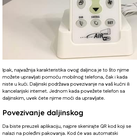
Ipak, najvažnija karakteristika ovog daljinca je to što njime
možete upravljati pomoću mobilnog telefona, čak i kada
niste u kući. Daljinski podržava povezivanje na vaš kućni ili
kancelarijski internet. Jednom kada povežete telefon sa
daljinskim, uvek ćete njime moći da upravljate.
Povezivanje daljinskog
Da biste preuzeli aplikaciju, najpre skenirajte QR kod koji se
nalazi na poleđini pakovanja. Kod će vas automatski