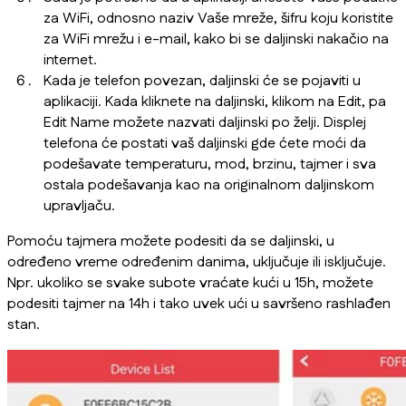
za WiFi, odnosno naziv Vaše mreže, šifru koju koristite
za WiFi mrežu i e-mail, kako bi se daljinski nakačio na
internet.
Kada je telefon povezan, daljinski će se pojaviti u
aplikaciji. Kada kliknete na daljinski, klikom na Edit, pa
Edit Name možete nazvati daljinski po želji. Displej
telefona će postati vaš daljinski gde ćete moći da
podešavate temperaturu, mod, brzinu, tajmer i sva
ostala podešavanja kao na originalnom daljinskom
upravljaču.
Pomoću tajmera možete podesiti da se daljinski, u
određeno vreme određenim danima, uključuje ili isključuje.
Npr. ukoliko se svake subote vraćate kući u 15h, možete
podesiti tajmer na 14h i tako uvek ući u savršeno rashlađen
stan.