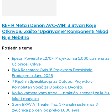
KEF R Meta i Denon AVC-A1H: 3 Stvari Koje
Otkrivaju Zašto ‘Uparivanje’ Komponenti Nikad
Nije Nebitno
Poslednje teme
Epson PowerLite L270F: Projektor sa 5.000 Lumena za
Učionice i Crkve
PMA Research: Ovih 15 Projektora Dominiralo
Prodajom u Junu 2026
7 Ključnih Specifikacija za Outdoor Projektor:
Kompletan Vodič za Bioskop u Dvorištu
Koliko kamera vam treba — praktični scenariji za kuću,
lokal i magacin
Sony BRAVIA Theater Trio: 3-kanalni sistem sa 3
zvučnika po ceni od preko 1.600 evra