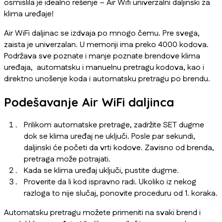
osmislila je idealno rešenje – Air Wifi univerzalni daljinski za
klima uređaje!
Air WiFi daljinac se izdvaja po mnogo čemu. Pre svega,
zaista je univerzalan. U memoriji ima preko 4000 kodova.
Podržava sve poznate i manje poznate brendove klima
uređaja, automatsku i manuelnu pretragu kodova, kao i
direktno unošenje koda i automatsku pretragu po brendu.
Podešavanje Air WiFi daljinca
Prilikom automatske pretrage, zadržite SET dugme
dok se klima uređaj ne uključi. Posle par sekundi,
daljinski će početi da vrti kodove. Zavisno od brenda,
pretraga može potrajati.
Kada se klima uređaj uključi, pustite dugme.
Proverite da li kod ispravno radi. Ukoliko iz nekog
razloga to nije slučaj, ponovite proceduru od 1. koraka.
Automatsku pretragu možete primeniti na svaki brend i