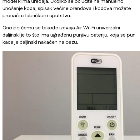
model klima uređaja. Ukoliko se odlučite na manuelno
unošenje koda, spisak većine brendova i kodova možete
pronaći u fabričkom uputstvu.
Ono po čemu se takođe izdvaja Air Wi-Fi univerzalni
daljinski je to što ima ugrađenu punjivu bateriju, koja se puni
kada je daljinski nakačen na bazu.