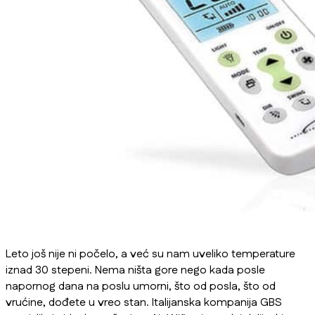
Leto još nije ni počelo, a već su nam uveliko temperature
iznad 30 stepeni. Nema ništa gore nego kada posle
napornog dana na poslu umorni, što od posla, što od
vrućine, dođete u vreo stan. Italijanska kompanija GBS