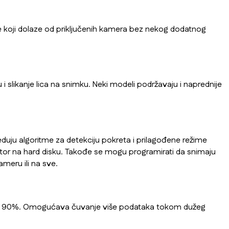
e koji dolaze od priključenih kamera bez nekog dodatnog
slikanje lica na snimku. Neki modeli podržavaju i naprednije
duju algoritme za detekciju pokreta i prilagođene režime
ostor na hard disku. Takođe se mogu programirati da snimaju
meru ili na sve.
čak 90%. Omogućava čuvanje više podataka tokom dužeg