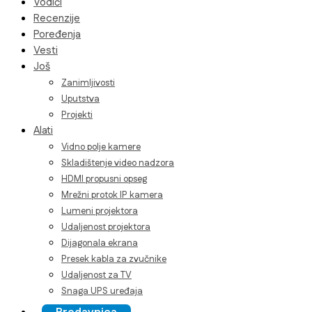
Vodiči
Recenzije
Poređenja
Vesti
Još
Zanimljivosti
Uputstva
Projekti
Alati
Vidno polje kamere
Skladištenje video nadzora
HDMI propusni opseg
Mrežni protok IP kamera
Lumeni projektora
Udaljenost projektora
Dijagonala ekrana
Presek kabla za zvučnike
Udaljenost za TV
Snaga UPS uređaja