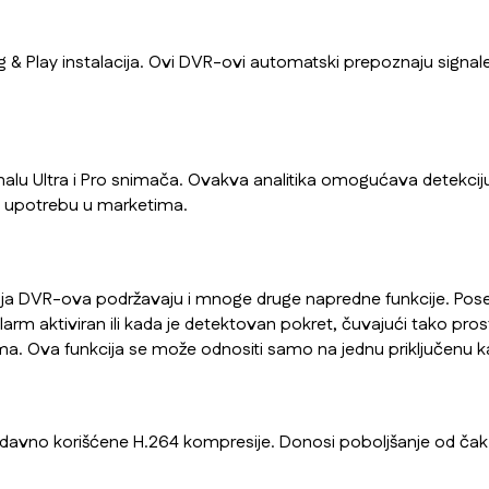
 & Play instalacija. Ovi DVR-ovi automatski prepoznaju signal
 Ultra i Pro snimača. Ovakva analitika omogućava detekciju i 
 za upotrebu u marketima.
cija DVR-ova podržavaju i mnoge druge napredne funkcije. Pose
larm aktiviran ili kada je detektovan pokret, čuvajući tako pr
ma. Ova funkcija se može odnositi samo na jednu priključenu ka
nedavno korišćene H.264 kompresije. Donosi poboljšanje od 