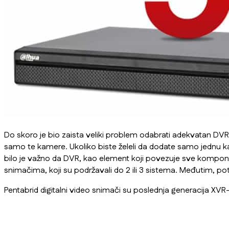
Do skoro je bio zaista veliki problem odabrati adekvatan DVR
samo te kamere. Ukoliko biste želeli da dodate samo jednu kam
bilo je važno da DVR, kao element koji povezuje sve kompon
snimačima, koji su podržavali do 2 ili 3 sistema. Međutim, p
Pentabrid digitalni video snimači su poslednja generacija XVR