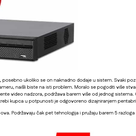
, posebno ukoliko se on naknadno dodaje u sistem. Svaki pozna
eru, naišli biste na isti problem. Moralo se pogoditi više stv
ente video nadzora, podržava barem više od jednog sistema. O
otrebi kupca u potpunosti je odgovoreno dizajniranjem pentabr
-ova. Podržavaju čak pet tehnologija i pružaju barem 5 razloga 