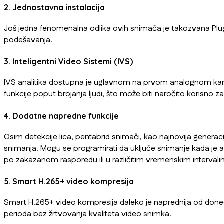
2. Jednostavna instalacija
Još jedna fenomenalna odlika ovih snimača je takozvana Plug
podešavanja.
3. Inteligentni Video Sistemi (IVS)
IVS analitika dostupna je uglavnom na prvom analognom kanalu
funkcije poput brojanja ljudi, što može biti naročito korisno
4. Dodatne napredne funkcije
Osim detekcije lica, pentabrid snimači, kao najnovija genera
snimanja. Mogu se programirati da uključe snimanje kada je a
po zakazanom rasporedu ili u različitim vremenskim intervali
5. Smart H.265+ video kompresija
Smart H.265+ video kompresija daleko je naprednija od do
perioda bez žrtvovanja kvaliteta video snimka.