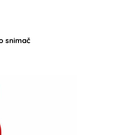
eo snimač