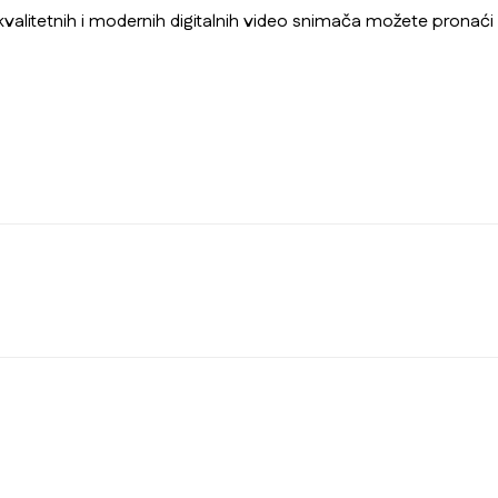
r kvalitetnih i modernih digitalnih video snimača možete prona