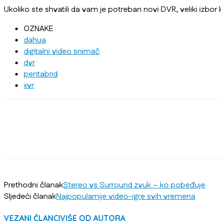
Ukoliko ste shvatili da vam je potreban novi DVR, veliki izbo
OZNAKE
dahua
digitalni video snimač
dvr
pentabrid
xvr
Prethodni članak
Stereo vs Surround zvuk – ko pobeđuje
Sljedeći članak
Najpopularnije video-igre svih vremena
VEZANI ČLANCI
VIŠE OD AUTORA