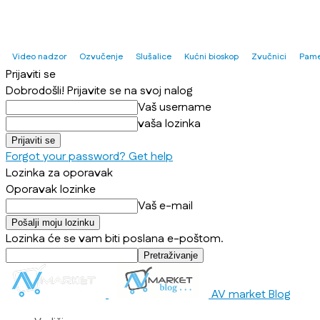
Video nadzor
Ozvučenje
Slušalice
Kućni bioskop
Zvučnici
Pame
Prijaviti se
Dobrodošli! Prijavite se na svoj nalog
Vaš username
vaša lozinka
Forgot your password? Get help
Lozinka za oporavak
Oporavak lozinke
Vaš e-mail
Lozinka će se vam biti poslana e-poštom.
AV market Blog