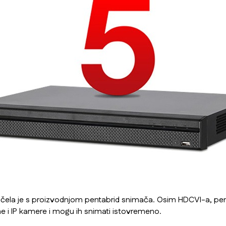
čela je s proizvodnjom pentabrid snimača. Osim HDCVI-a, pen
gne i IP kamere i mogu ih snimati istovremeno.