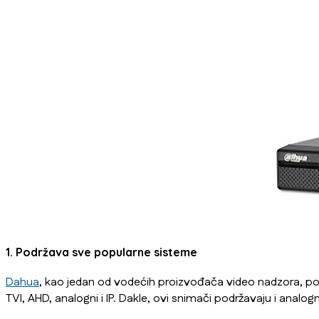
1. Podržava sve popularne sisteme
Dahua
, kao jedan od vodećih proizvođača video nadzora, po
TVI, AHD, analogni i IP. Dakle, ovi snimači podržavaju i analo