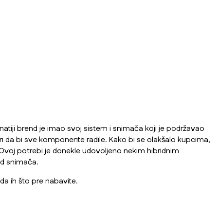
tiji brend je imao svoj sistem i snimača koji je podržavao
ari da bi sve komponente radile. Kako bi se olakšalo kupcima,
voj potrebi je donekle udovoljeno nekim hibridnim
id snimača.
da ih što pre nabavite.