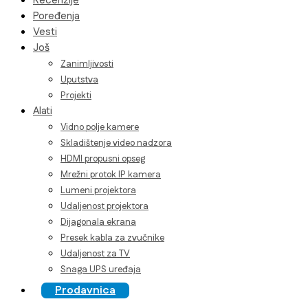
Recenzije
Poređenja
Vesti
Još
Zanimljivosti
Uputstva
Projekti
Alati
Vidno polje kamere
Skladištenje video nadzora
HDMI propusni opseg
Mrežni protok IP kamera
Lumeni projektora
Udaljenost projektora
Dijagonala ekrana
Presek kabla za zvučnike
Udaljenost za TV
Snaga UPS uređaja
Prodavnica