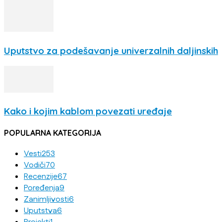
Uputstvo za podešavanje univerzalnih daljinskih
Kako i kojim kablom povezati uređaje
POPULARNA KATEGORIJA
Vesti
253
Vodiči
70
Recenzije
67
Poređenja
9
Zanimljivosti
6
Uputstva
6