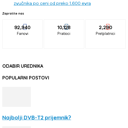
zvučnika po ceni od preko 1.600 evra
Zapratite nas
92,940
10,128
2,290
Fanovi
Pratioci
Pretplatnici
ODABIR UREDNIKA
POPULARNI POSTOVI
Najbolji DVB-T2 prijemnik?