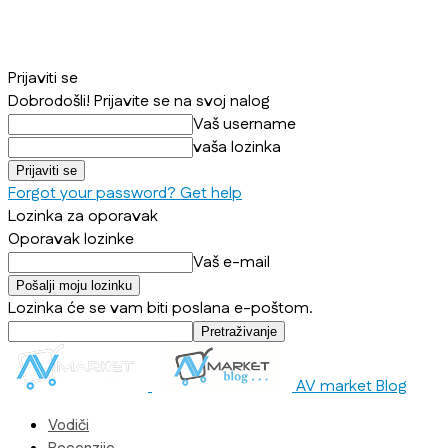
Prijaviti se
Dobrodošli! Prijavite se na svoj nalog
Vaš username
vaša lozinka
Forgot your password? Get help
Lozinka za oporavak
Oporavak lozinke
Vaš e-mail
Lozinka će se vam biti poslana e-poštom.
AV market Blog
Vodiči