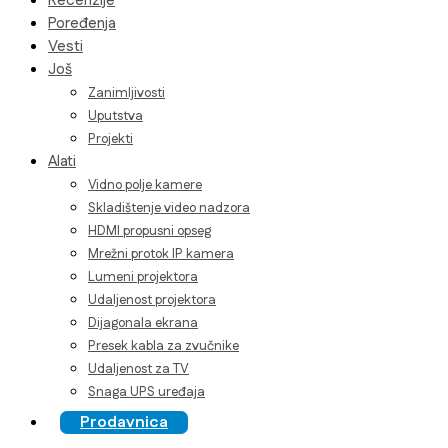
Recenzije
Poređenja
Vesti
Još
Zanimljivosti
Uputstva
Projekti
Alati
Vidno polje kamere
Skladištenje video nadzora
HDMI propusni opseg
Mrežni protok IP kamera
Lumeni projektora
Udaljenost projektora
Dijagonala ekrana
Presek kabla za zvučnike
Udaljenost za TV
Snaga UPS uređaja
Prodavnica