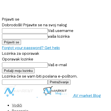
Prijaviti se
Dobrodošli! Prijavite se na svoj nalog
Vaš username
vaša lozinka
Forgot your password? Get help
Lozinka za oporavak
Oporavak lozinke
Vaš e-mail
Lozinka će se vam biti poslana e-poštom.
AV market Blog
Vodiči