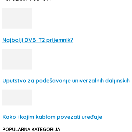
Najbolji DVB-T2 prijemnik?
Uputstvo za podešavanje univerzalnih daljinskih
Kako i kojim kablom povezati uređaje
POPULARNA KATEGORIJA