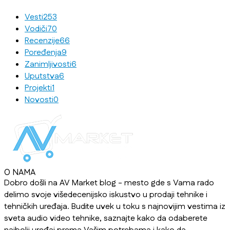
Vesti
253
Vodiči
70
Recenzije
66
Poređenja
9
Zanimljivosti
6
Uputstva
6
Projekti
1
Novosti
0
O NAMA
Dobro došli na AV Market blog - mesto gde s Vama rado
delimo svoje višedecenijsko iskustvo u prodaji tehnike i
tehničkih uređaja. Budite uvek u toku s najnovijim vestima iz
sveta audio video tehnike, saznajte kako da odaberete