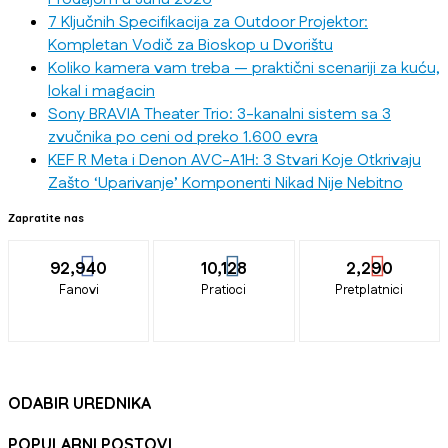
7 Ključnih Specifikacija za Outdoor Projektor:
Kompletan Vodič za Bioskop u Dvorištu
Koliko kamera vam treba — praktični scenariji za kuću,
lokal i magacin
Sony BRAVIA Theater Trio: 3-kanalni sistem sa 3
zvučnika po ceni od preko 1.600 evra
KEF R Meta i Denon AVC-A1H: 3 Stvari Koje Otkrivaju
Zašto ‘Uparivanje’ Komponenti Nikad Nije Nebitno
Zapratite nas
92,940
10,128
2,290
Fanovi
Pratioci
Pretplatnici
ODABIR UREDNIKA
POPULARNI POSTOVI