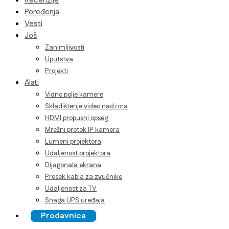
Recenzije
Poređenja
Vesti
Još
Zanimljivosti
Uputstva
Projekti
Alati
Vidno polje kamere
Skladištenje video nadzora
HDMI propusni opseg
Mrežni protok IP kamera
Lumeni projektora
Udaljenost projektora
Dijagonala ekrana
Presek kabla za zvučnike
Udaljenost za TV
Snaga UPS uređaja
Prodavnica