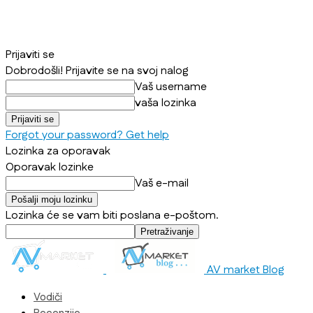
Prijaviti se
Dobrodošli! Prijavite se na svoj nalog
Vaš username
vaša lozinka
Forgot your password? Get help
Lozinka za oporavak
Oporavak lozinke
Vaš e-mail
Lozinka će se vam biti poslana e-poštom.
AV market Blog
Vodiči