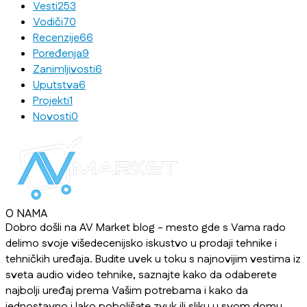
Vesti
253
Vodiči
70
Recenzije
66
Poređenja
9
Zanimljivosti
6
Uputstva
6
Projekti
1
Novosti
0
O NAMA
Dobro došli na AV Market blog - mesto gde s Vama rado
delimo svoje višedecenijsko iskustvo u prodaji tehnike i
tehničkih uređaja. Budite uvek u toku s najnovijim vestima iz
sveta audio video tehnike, saznajte kako da odaberete
najbolji uređaj prema Vašim potrebama i kako da
jednostavno i lako poboljšate zvuk ili sliku u svom domu,