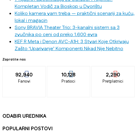
Kompletan Vodič za Bioskop u Dvorištu
Koliko kamera vam treba — praktični scenariji za kuću,
lokal i magacin
Sony BRAVIA Theater Trio: 3-kanalni sistem sa 3
zvučnika po ceni od preko 1.600 evra
KEF R Meta i Denon AVC-A1H: 3 Stvari Koje Otkrivaju
Zašto ‘Uparivanje’ Komponenti Nikad Nije Nebitno
Zapratite nas
92,940
10,128
2,290
Fanovi
Pratioci
Pretplatnici
ODABIR UREDNIKA
POPULARNI POSTOVI