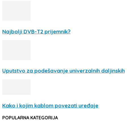
Najbolji DVB-T2 prijemnik?
Uputstvo za podešavanje univerzalnih daljinskih
Kako i kojim kablom povezati uređaje
POPULARNA KATEGORIJA