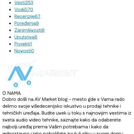
Vesti
253
Vodiči
70
Recenzije
67
Poređenja
9
Zanimljivosti
6
Uputstva
6
Projekti
1
Novosti
0
O NAMA
Dobro došli na AV Market blog - mesto gde s Vama rado
delimo svoje višedecenijsko iskustvo u prodaji tehnike i
tehničkih uređaja. Budite uvek u toku s najnovijim vestima iz
sveta audio video tehnike, saznajte kako da odaberete
najbolji uređaj prema Vašim potrebama i kako da
jednostavno i lako poboljšate zvuk ili sliku u svom domu,