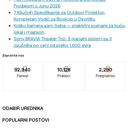
Prodajom u Junu 2026
7 Ključnih Specifikacija za Outdoor Projektor:
Kompletan Vodič za Bioskop u Dvorištu
Koliko kamera vam treba — praktični scenariji za kuću,
lokal i magacin
Sony BRAVIA Theater Trio: 3-kanalni sistem sa 3
zvučnika po ceni od preko 1.600 evra
Zapratite nas
92,940
10,128
2,290
Fanovi
Pratioci
Pretplatnici
ODABIR UREDNIKA
POPULARNI POSTOVI