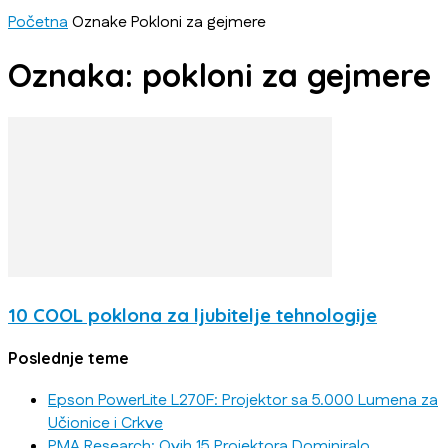
Početna
Oznake
Pokloni za gejmere
Oznaka: pokloni za gejmere
10 COOL poklona za ljubitelje tehnologije
Poslednje teme
Epson PowerLite L270F: Projektor sa 5.000 Lumena za
Učionice i Crkve
PMA Research: Ovih 15 Projektora Dominiralo