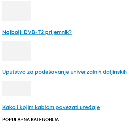
Najbolji DVB-T2 prijemnik?
Uputstvo za podešavanje univerzalnih daljinskih
Kako i kojim kablom povezati uređaje
POPULARNA KATEGORIJA