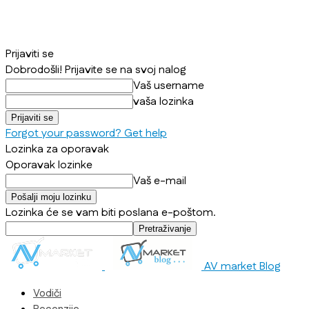
Prijaviti se
Dobrodošli! Prijavite se na svoj nalog
Vaš username
vaša lozinka
Forgot your password? Get help
Lozinka za oporavak
Oporavak lozinke
Vaš e-mail
Lozinka će se vam biti poslana e-poštom.
AV market Blog
Vodiči