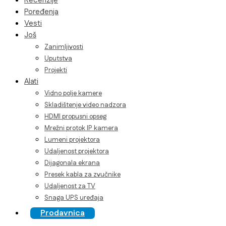
Recenzije
Poređenja
Vesti
Još
Zanimljivosti
Uputstva
Projekti
Alati
Vidno polje kamere
Skladištenje video nadzora
HDMI propusni opseg
Mrežni protok IP kamera
Lumeni projektora
Udaljenost projektora
Dijagonala ekrana
Presek kabla za zvučnike
Udaljenost za TV
Snaga UPS uređaja
Prodavnica