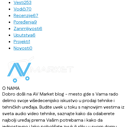
Vesti
253
Vodiči
70
Recenzije
67
Poređenja
9
Zanimljivosti
6
Uputstva
6
Projekti
1
Novosti
0
O NAMA
Dobro došli na AV Market blog - mesto gde s Vama rado
delimo svoje višedecenijsko iskustvo u prodaji tehnike i
tehničkih uređaja. Budite uvek u toku s najnovijim vestima iz
sveta audio video tehnike, saznajte kako da odaberete
najbolji uređaj prema Vašim potrebama i kako da
jednostavno i lako poboljšate zvuk ili sliku u svom domu,