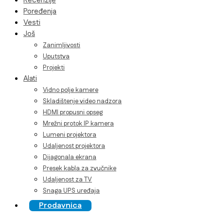
Recenzije
Poređenja
Vesti
Još
Zanimljivosti
Uputstva
Projekti
Alati
Vidno polje kamere
Skladištenje video nadzora
HDMI propusni opseg
Mrežni protok IP kamera
Lumeni projektora
Udaljenost projektora
Dijagonala ekrana
Presek kabla za zvučnike
Udaljenost za TV
Snaga UPS uređaja
Prodavnica