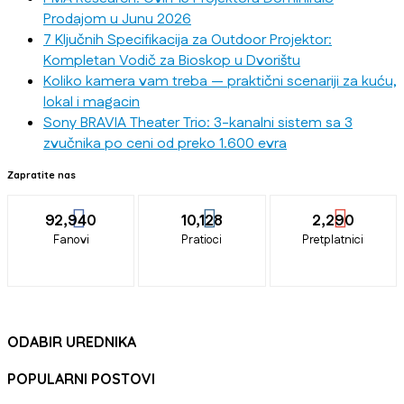
Prodajom u Junu 2026
7 Ključnih Specifikacija za Outdoor Projektor:
Kompletan Vodič za Bioskop u Dvorištu
Koliko kamera vam treba — praktični scenariji za kuću,
lokal i magacin
Sony BRAVIA Theater Trio: 3-kanalni sistem sa 3
zvučnika po ceni od preko 1.600 evra
Zapratite nas
92,940
10,128
2,290
Fanovi
Pratioci
Pretplatnici
ODABIR UREDNIKA
POPULARNI POSTOVI