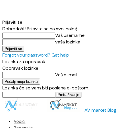
Prijaviti se
Dobrodošli! Prijavite se na svoj nalog
Vaš username
vaša lozinka
Forgot your password? Get help
Lozinka za oporavak
Oporavak lozinke
Vaš e-mail
Lozinka će se vam biti poslana e-poštom.
AV market Blog
Vodiči