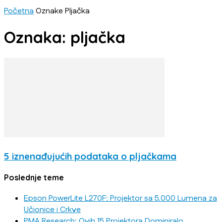
Početna
Oznake
Pljačka
Oznaka: pljačka
5 iznenađujućih podataka o pljačkama
Poslednje teme
Epson PowerLite L270F: Projektor sa 5.000 Lumena za
Učionice i Crkve
PMA Research: Ovih 15 Projektora Dominiralo