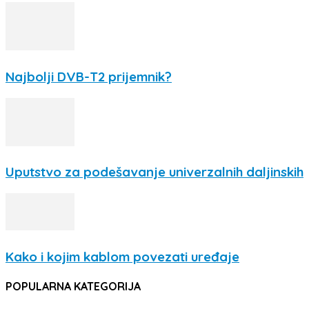
Najbolji DVB-T2 prijemnik?
Uputstvo za podešavanje univerzalnih daljinskih
Kako i kojim kablom povezati uređaje
POPULARNA KATEGORIJA