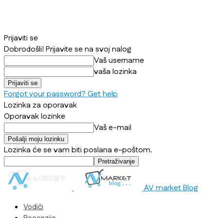
Prijaviti se
Dobrodošli! Prijavite se na svoj nalog
Vaš username
vaša lozinka
Forgot your password? Get help
Lozinka za oporavak
Oporavak lozinke
Vaš e-mail
Lozinka će se vam biti poslana e-poštom.
AV market Blog
Vodiči