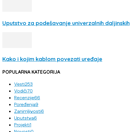
Uputstvo za podešavanje univerzalnih daljinskih
Kako i kojim kablom povezati uređaje
POPULARNA KATEGORIJA
Vesti
253
Vodiči
70
Recenzije
66
Poređenja
9
Zanimljivosti
6
Uputstva
6
Projekti
1
Novosti
0