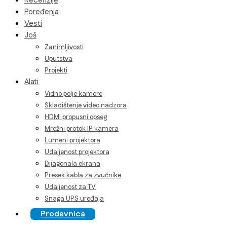
Recenzije
Poređenja
Vesti
Još
Zanimljivosti
Uputstva
Projekti
Alati
Vidno polje kamere
Skladištenje video nadzora
HDMI propusni opseg
Mrežni protok IP kamera
Lumeni projektora
Udaljenost projektora
Dijagonala ekrana
Presek kabla za zvučnike
Udaljenost za TV
Snaga UPS uređaja
Prodavnica