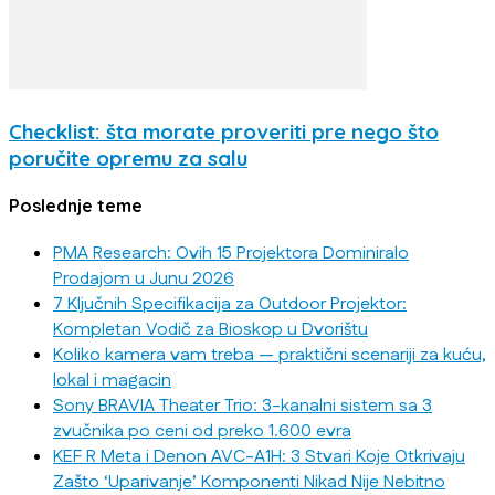
Checklist: šta morate proveriti pre nego što
poručite opremu za salu
Poslednje teme
PMA Research: Ovih 15 Projektora Dominiralo
Prodajom u Junu 2026
7 Ključnih Specifikacija za Outdoor Projektor:
Kompletan Vodič za Bioskop u Dvorištu
Koliko kamera vam treba — praktični scenariji za kuću,
lokal i magacin
Sony BRAVIA Theater Trio: 3-kanalni sistem sa 3
zvučnika po ceni od preko 1.600 evra
KEF R Meta i Denon AVC-A1H: 3 Stvari Koje Otkrivaju
Zašto ‘Uparivanje’ Komponenti Nikad Nije Nebitno