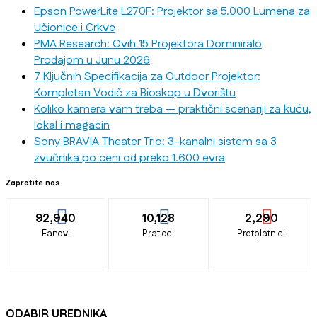
Epson PowerLite L270F: Projektor sa 5.000 Lumena za
Učionice i Crkve
PMA Research: Ovih 15 Projektora Dominiralo
Prodajom u Junu 2026
7 Ključnih Specifikacija za Outdoor Projektor:
Kompletan Vodič za Bioskop u Dvorištu
Koliko kamera vam treba — praktični scenariji za kuću,
lokal i magacin
Sony BRAVIA Theater Trio: 3-kanalni sistem sa 3
zvučnika po ceni od preko 1.600 evra
Zapratite nas
92,940
10,128
2,290
Fanovi
Pratioci
Pretplatnici
ODABIR UREDNIKA