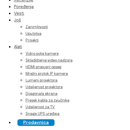
Recenzije
Poređenja
Vesti
Još
Zanimljivosti
Uputstva
Projekti
Alati
Vidno polje kamere
Skladištenje video nadzora
HDMI propusni opseg
Mrežni protok IP kamera
Lumeni projektora
Udaljenost projektora
Dijagonala ekrana
Presek kabla za zvučnike
Udaljenost za TV
Snaga UPS uređaja
Prodavnica