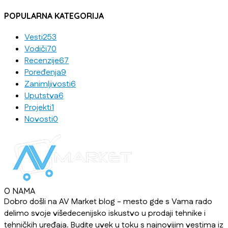
POPULARNA KATEGORIJA
Vesti
253
Vodiči
70
Recenzije
67
Poređenja
9
Zanimljivosti
6
Uputstva
6
Projekti
1
Novosti
0
O NAMA
Dobro došli na AV Market blog - mesto gde s Vama rado
delimo svoje višedecenijsko iskustvo u prodaji tehnike i
tehničkih uređaja. Budite uvek u toku s najnovijim vestima iz