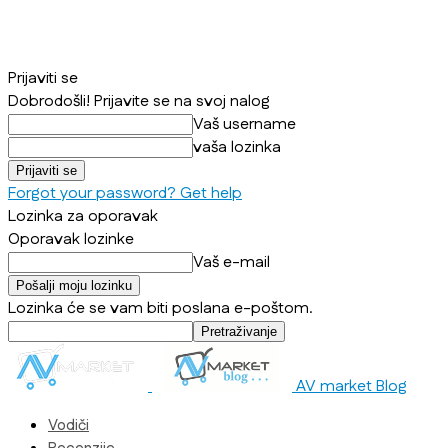
Prijaviti se
Dobrodošli! Prijavite se na svoj nalog
Vaš username
vaša lozinka
Forgot your password? Get help
Lozinka za oporavak
Oporavak lozinke
Vaš e-mail
Lozinka će se vam biti poslana e-poštom.
AV market Blog
Vodiči