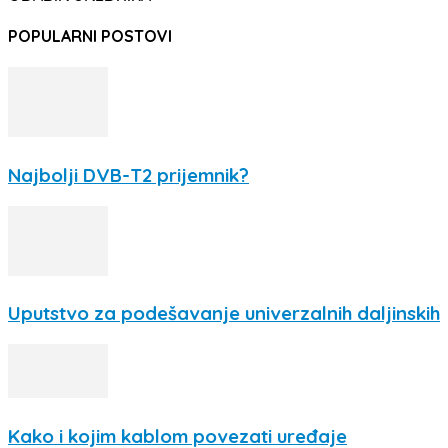
POPULARNI POSTOVI
Najbolji DVB-T2 prijemnik?
Uputstvo za podešavanje univerzalnih daljinskih
Kako i kojim kablom povezati uređaje