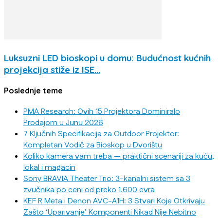
Luksuzni LED bioskopi u domu: Budućnost kućnih
projekcija stiže iz ISE...
Poslednje teme
PMA Research: Ovih 15 Projektora Dominiralo
Prodajom u Junu 2026
7 Ključnih Specifikacija za Outdoor Projektor:
Kompletan Vodič za Bioskop u Dvorištu
Koliko kamera vam treba — praktični scenariji za kuću,
lokal i magacin
Sony BRAVIA Theater Trio: 3-kanalni sistem sa 3
zvučnika po ceni od preko 1.600 evra
KEF R Meta i Denon AVC-A1H: 3 Stvari Koje Otkrivaju
Zašto ‘Uparivanje’ Komponenti Nikad Nije Nebitno