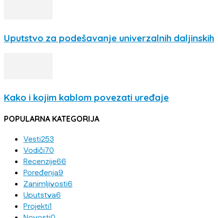
Uputstvo za podešavanje univerzalnih daljinskih
Kako i kojim kablom povezati uređaje
POPULARNA KATEGORIJA
Vesti
253
Vodiči
70
Recenzije
66
Poređenja
9
Zanimljivosti
6
Uputstva
6
Projekti
1
Novosti
0