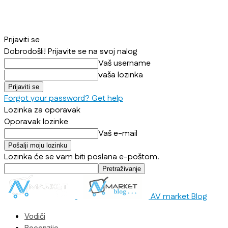
Prijaviti se
Dobrodošli! Prijavite se na svoj nalog
Vaš username
vaša lozinka
Forgot your password? Get help
Lozinka za oporavak
Oporavak lozinke
Vaš e-mail
Lozinka će se vam biti poslana e-poštom.
AV market Blog
Vodiči