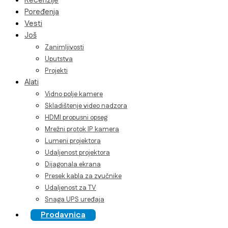
Recenzije
Poređenja
Vesti
Još
Zanimljivosti
Uputstva
Projekti
Alati
Vidno polje kamere
Skladištenje video nadzora
HDMI propusni opseg
Mrežni protok IP kamera
Lumeni projektora
Udaljenost projektora
Dijagonala ekrana
Presek kabla za zvučnike
Udaljenost za TV
Snaga UPS uređaja
Prodavnica