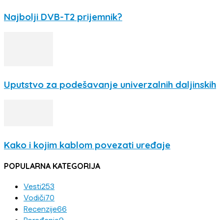
Najbolji DVB-T2 prijemnik?
Uputstvo za podešavanje univerzalnih daljinskih
Kako i kojim kablom povezati uređaje
POPULARNA KATEGORIJA
Vesti
253
Vodiči
70
Recenzije
66