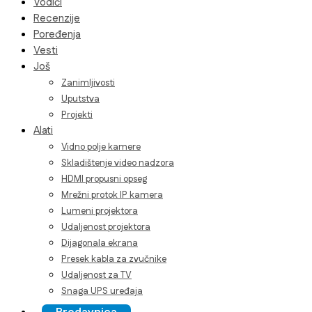
Vodiči
Recenzije
Poređenja
Vesti
Još
Zanimljivosti
Uputstva
Projekti
Alati
Vidno polje kamere
Skladištenje video nadzora
HDMI propusni opseg
Mrežni protok IP kamera
Lumeni projektora
Udaljenost projektora
Dijagonala ekrana
Presek kabla za zvučnike
Udaljenost za TV
Snaga UPS uređaja