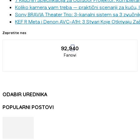
7 Ključnih Specifikacija za Outdoor Projektor: Kompleta
Koliko kamera vam treba — praktični scenariji za kuću, 
Sony BRAVIA Theater Trio: 3-kanalni sistem sa 3 zvučni
KEF R Meta i Denon AVC-A1H: 3 Stvari Koje Otkrivaju Za
Zapratite nas
92,940
Fanovi
ODABIR UREDNIKA
POPULARNI POSTOVI