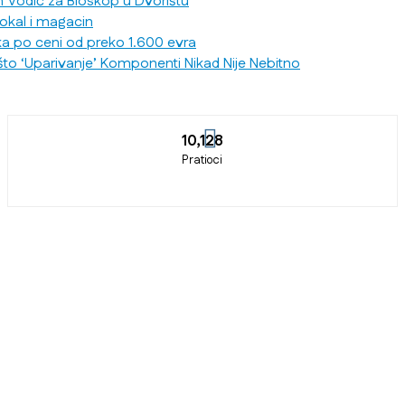
n Vodič za Bioskop u Dvorištu
lokal i magacin
ka po ceni od preko 1.600 evra
što ‘Uparivanje’ Komponenti Nikad Nije Nebitno
10,128
Pratioci