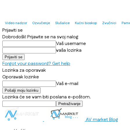
Video nadzor
Ozvučenje
Slušalice
Kućni bioskop
Zvučnici
Pame
Prijaviti se
Dobrodošli! Prijavite se na svoj nalog
Vaš username
vaša lozinka
Forgot your password? Get help
Lozinka za oporavak
Oporavak lozinke
Vaš e-mail
Lozinka će se vam biti poslana e-poštom.
AV market Blog