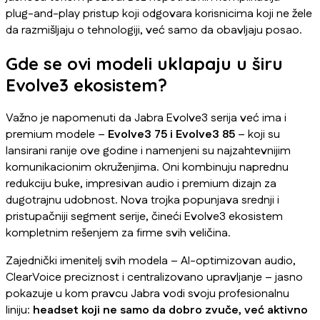
plug-and-play pristup koji odgovara korisnicima koji ne žele
da razmišljaju o tehnologiji, već samo da obavljaju posao.
Gde se ovi modeli uklapaju u širu
Evolve3 ekosistem?
Važno je napomenuti da Jabra Evolve3 serija već ima i
premium modele –
Evolve3 75 i Evolve3 85
– koji su
lansirani ranije ove godine i namenjeni su najzahtevnijim
komunikacionim okruženjima. Oni kombinuju naprednu
redukciju buke, impresivan audio i premium dizajn za
dugotrajnu udobnost. Nova trojka popunjava srednji i
pristupačniji segment serije, čineći Evolve3 ekosistem
kompletnim rešenjem za firme svih veličina.
Zajednički imenitelj svih modela – AI-optimizovan audio,
ClearVoice preciznost i centralizovano upravljanje – jasno
pokazuje u kom pravcu Jabra vodi svoju profesionalnu
liniju:
headset koji ne samo da dobro zvuče, već aktivno