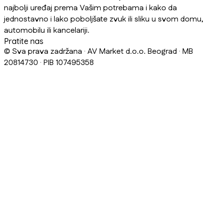
najbolji uređaj prema Vašim potrebama i kako da
jednostavno i lako poboljšate zvuk ili sliku u svom domu,
automobilu ili kancelariji.
Pratite nas
© Sva prava zadržana · AV Market d.o.o. Beograd · MB
20814730 · PIB 107495358