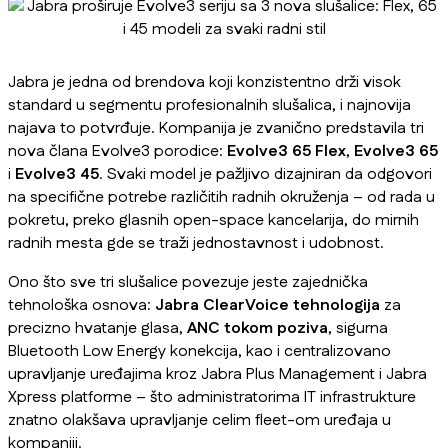
Jabra je jedna od brendova koji konzistentno drži visok
standard u segmentu profesionalnih slušalica, i najnovija
najava to potvrđuje. Kompanija je zvanično predstavila tri
nova člana Evolve3 porodice:
Evolve3 65 Flex
,
Evolve3 65
i
Evolve3 45
. Svaki model je pažljivo dizajniran da odgovori
na specifične potrebe različitih radnih okruženja – od rada u
pokretu, preko glasnih open-space kancelarija, do mirnih
radnih mesta gde se traži jednostavnost i udobnost.
Ono što sve tri slušalice povezuje jeste zajednička
tehnološka osnova:
Jabra ClearVoice tehnologija
za
precizno hvatanje glasa,
ANC tokom poziva
, sigurna
Bluetooth Low Energy konekcija, kao i centralizovano
upravljanje uređajima kroz Jabra Plus Management i Jabra
Xpress platforme – što administratorima IT infrastrukture
znatno olakšava upravljanje celim fleet-om uređaja u
kompaniji.