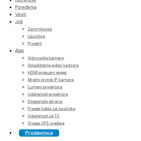
Recenzije
Poređenja
Vesti
Još
Zanimljivosti
Uputstva
Projekti
Alati
Vidno polje kamere
Skladištenje video nadzora
HDMI propusni opseg
Mrežni protok IP kamera
Lumeni projektora
Udaljenost projektora
Dijagonala ekrana
Presek kabla za zvučnike
Udaljenost za TV
Snaga UPS uređaja
Prodavnica