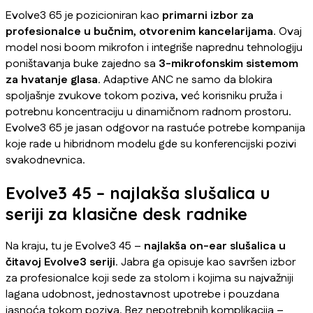
Evolve3 65 je pozicioniran kao
primarni izbor za
profesionalce u bučnim, otvorenim kancelarijama
. Ovaj
model nosi boom mikrofon i integriše naprednu tehnologiju
poništavanja buke zajedno sa
3-mikrofonskim sistemom
za hvatanje glasa
. Adaptive ANC ne samo da blokira
spoljašnje zvukove tokom poziva, već korisniku pruža i
potrebnu koncentraciju u dinamičnom radnom prostoru.
Evolve3 65 je jasan odgovor na rastuće potrebe kompanija
koje rade u hibridnom modelu gde su konferencijski pozivi
svakodnevnica.
Evolve3 45 – najlakša slušalica u
seriji za klasične desk radnike
Na kraju, tu je Evolve3 45 –
najlakša on-ear slušalica u
čitavoj Evolve3 seriji
. Jabra ga opisuje kao savršen izbor
za profesionalce koji sede za stolom i kojima su najvažniji
lagana udobnost, jednostavnost upotrebe i pouzdana
jasnoća tokom poziva. Bez nepotrebnih komplikacija –