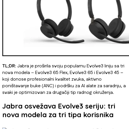
TL;DR:
Jabra je proširila svoju popularnu Evolve3 liniju sa tri
nova modela – Evolve3 65 Flex, Evolve3 65 i Evolve3 45 –
koji donose profesionalni kvalitet zvuka, aktivno
poništavanje buke (ANC) i podršku za AI alate za saradnju, a
svaki je optimizovan za drugačiji tip radnog okruženja.
Jabra osvežava Evolve3 seriju: tri
nova modela za tri tipa korisnika