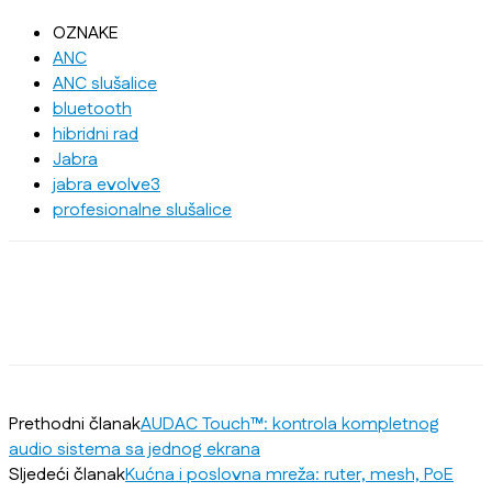
OZNAKE
ANC
ANC slušalice
bluetooth
hibridni rad
Jabra
jabra evolve3
profesionalne slušalice
Prethodni članak
AUDAC Touch™: kontrola kompletnog
audio sistema sa jednog ekrana
Sljedeći članak
Kućna i poslovna mreža: ruter, mesh, PoE