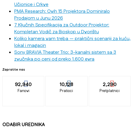
Učionice i Crkve
PMA Research: Ovih 15 Projektora Dominiralo
Prodajom u Junu 2026
7 Ključnih Specifikacija za Outdoor Projektor:
Kompletan Vodič za Bioskop u Dvorištu
Koliko kamera vam treba — praktični scenariji za kuću,
lokal i magacin
Sony BRAVIA Theater Trio: 3-kanalni sistem sa 3
zvučnika po ceni od preko 1.600 evra
Zapratite nas
92,940
10,128
2,290
Fanovi
Pratioci
Pretplatnici
ODABIR UREDNIKA