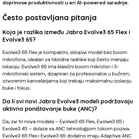
doprinose produktivnosti u eri AI-powered saradnje
.
Često postavljana pitanja
Koja je razlika između Jabra Evolve3 65 Flex i
Evolve3 65?
Evolve3 65 Flex je kompaktni, sklopivi model bez boom
mikrofona, idealan za hibridne radnike koji često menjaju
lokaciju. Evolve3 65 ima klasični boom mikrofon i 3-
mikrofonski sistem, dizajniran za profesionalce u bučnim,
otvorenim kancelarijama koji trebaju maksimalnu izolaciju
buke i fokus.
Da li svi novi Jabra Evolve3 modeli podržavaju
aktivno poništavanje buke (ANC)?
Da, svi tri nova modela – Evolve3 65 Flex, Evolve3 65 i
Evolve3 45 – dolaze sa ANC tehnologijom tokom poziva.
Evolve3 65 Flex i Evolve3 65 dodatno imaju Adaptive ANC