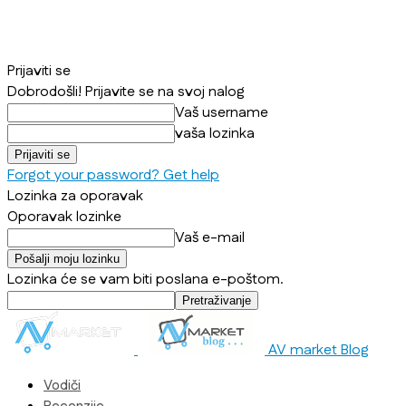
Prijaviti se
Dobrodošli! Prijavite se na svoj nalog
Vaš username
vaša lozinka
Forgot your password? Get help
Lozinka za oporavak
Oporavak lozinke
Vaš e-mail
Lozinka će se vam biti poslana e-poštom.
AV market Blog
Vodiči