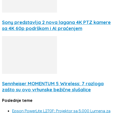
Sony predstavlja 2 nova lagana 4K PTZ kamere
sa 4K 60p podrškom i AI praćenjem
Sennheiser MOMENTUM 5 Wireless: 7 razloga
zašto su ovo vrhunske bežične slušalice
Poslednje teme
Epson PowerLite L270F: Projektor sa 5.000 Lumena za