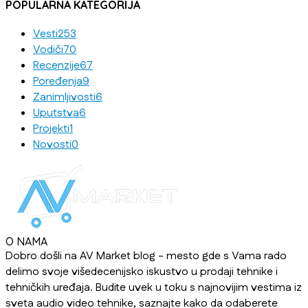
POPULARNA KATEGORIJA
Vesti
253
Vodiči
70
Recenzije
67
Poređenja
9
Zanimljivosti
6
Uputstva
6
Projekti
1
Novosti
0
O NAMA
Dobro došli na AV Market blog - mesto gde s Vama rado
delimo svoje višedecenijsko iskustvo u prodaji tehnike i
tehničkih uređaja. Budite uvek u toku s najnovijim vestima iz
sveta audio video tehnike, saznajte kako da odaberete