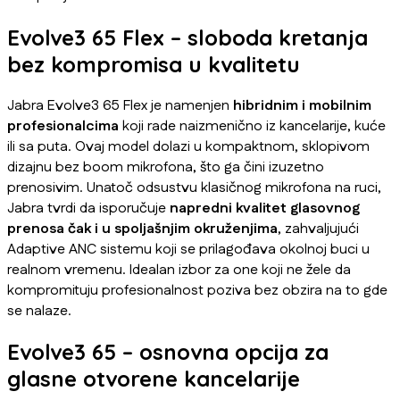
Evolve3 65 Flex – sloboda kretanja
bez kompromisa u kvalitetu
Jabra Evolve3 65 Flex je namenjen
hibridnim i mobilnim
profesionalcima
koji rade naizmenično iz kancelarije, kuće
ili sa puta. Ovaj model dolazi u kompaktnom, sklopivom
dizajnu bez boom mikrofona, što ga čini izuzetno
prenosivim. Unatoč odsustvu klasičnog mikrofona na ruci,
Jabra tvrdi da isporučuje
napredni kvalitet glasovnog
prenosa čak i u spoljašnjim okruženjima
, zahvaljujući
Adaptive ANC sistemu koji se prilagođava okolnoj buci u
realnom vremenu. Idealan izbor za one koji ne žele da
kompromituju profesionalnost poziva bez obzira na to gde
se nalaze.
Evolve3 65 – osnovna opcija za
glasne otvorene kancelarije