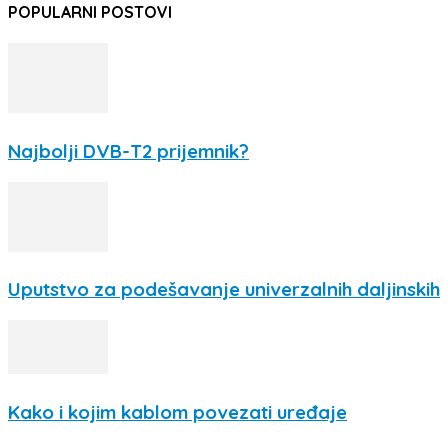
POPULARNI POSTOVI
Najbolji DVB-T2 prijemnik?
Uputstvo za podešavanje univerzalnih daljinskih
Kako i kojim kablom povezati uređaje