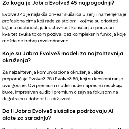
Za koga je Jabra Evolve3 45 najpogodniji?
Evolve3 45 je najlakša on-ear slušalica u seriji i namenjena je
profesionalcima koji rade za stolom i kojima su prioriteti
lagana udobnost, jednostavnost korišćenja i pouzdan
kvalitet zvuka tokom poziva, bez kompleksnih funkcija koje
možda ne trebaju svakodnevno.
Koje su Jabra Evolve3 modeli za najzahtevnija
okruženja?
Za najzahtevnija komunikaciona okruženja Jabra
preporučuje Evolve3 75 i Evolve3 85, koji su lansirani ranije
ove godine. Ovi premium modeli nude naprednu redukciju
buke, impresivan audio i premium dizajn sa fokusom na
dugotrajnu udobnost i izdržljivost.
Da li Jabra Evolve3 slušalice podržavaju AI
alate za saradnju?