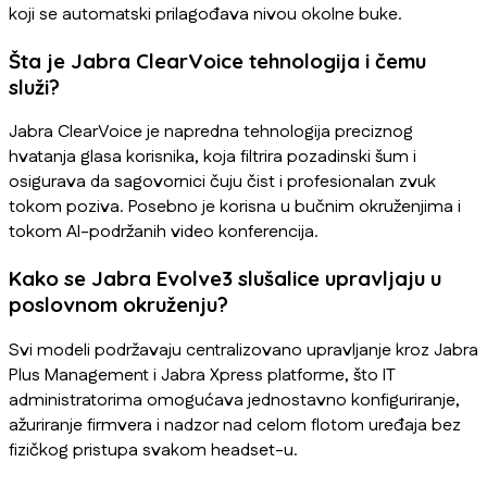
koji se automatski prilagođava nivou okolne buke.
Šta je Jabra ClearVoice tehnologija i čemu
služi?
Jabra ClearVoice je napredna tehnologija preciznog
hvatanja glasa korisnika, koja filtrira pozadinski šum i
osigurava da sagovornici čuju čist i profesionalan zvuk
tokom poziva. Posebno je korisna u bučnim okruženjima i
tokom AI-podržanih video konferencija.
Kako se Jabra Evolve3 slušalice upravljaju u
poslovnom okruženju?
Svi modeli podržavaju centralizovano upravljanje kroz Jabra
Plus Management i Jabra Xpress platforme, što IT
administratorima omogućava jednostavno konfiguriranje,
ažuriranje firmvera i nadzor nad celom flotom uređaja bez
fizičkog pristupa svakom headset-u.