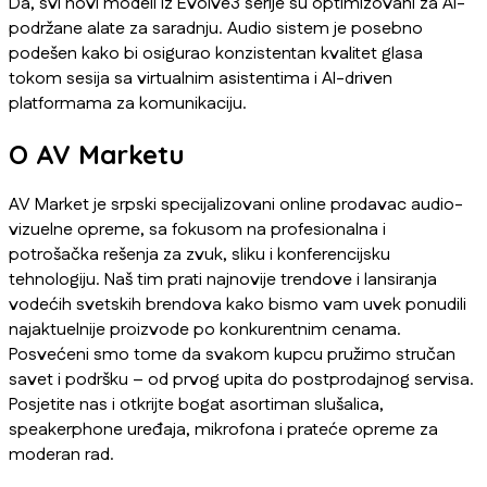
Da, svi novi modeli iz Evolve3 serije su optimizovani za AI-
podržane alate za saradnju. Audio sistem je posebno
podešen kako bi osigurao konzistentan kvalitet glasa
tokom sesija sa virtualnim asistentima i AI-driven
platformama za komunikaciju.
O AV Marketu
AV Market je srpski specijalizovani online prodavac audio-
vizuelne opreme, sa fokusom na profesionalna i
potrošačka rešenja za zvuk, sliku i konferencijsku
tehnologiju. Naš tim prati najnovije trendove i lansiranja
vodećih svetskih brendova kako bismo vam uvek ponudili
najaktuelnije proizvode po konkurentnim cenama.
Posvećeni smo tome da svakom kupcu pružimo stručan
savet i podršku – od prvog upita do postprodajnog servisa.
Posjetite nas i otkrijte bogat asortiman slušalica,
speakerphone uređaja, mikrofona i prateće opreme za
moderan rad.