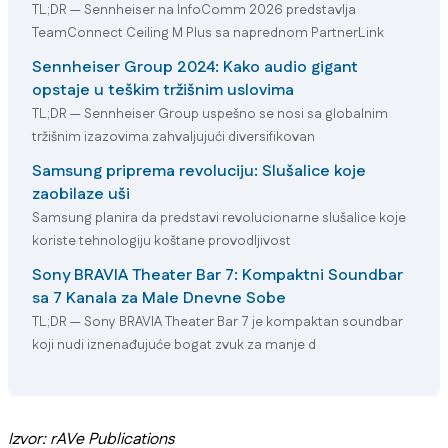
TL;DR — Sennheiser na InfoComm 2026 predstavlja
TeamConnect Ceiling M Plus sa naprednom PartnerLink
Sennheiser Group 2024: Kako audio gigant
opstaje u teškim tržišnim uslovima
TL;DR — Sennheiser Group uspešno se nosi sa globalnim
tržišnim izazovima zahvaljujući diversifikovan
Samsung priprema revoluciju: Slušalice koje
zaobilaze uši
Samsung planira da predstavi revolucionarne slušalice koje
koriste tehnologiju koštane provodljivost
Sony BRAVIA Theater Bar 7: Kompaktni Soundbar
sa 7 Kanala za Male Dnevne Sobe
TL;DR — Sony BRAVIA Theater Bar 7 je kompaktan soundbar
koji nudi iznenađujuće bogat zvuk za manje d
Izvor: rAVe Publications