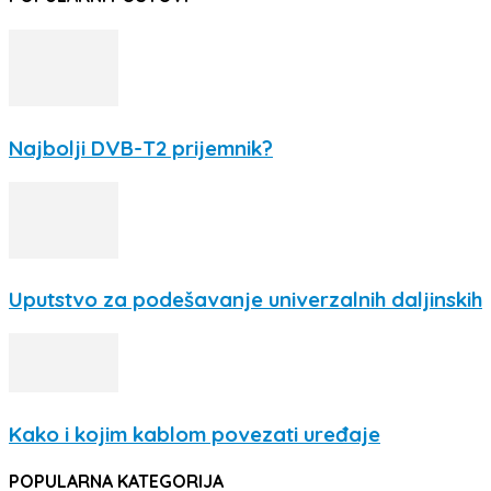
Najbolji DVB-T2 prijemnik?
Uputstvo za podešavanje univerzalnih daljinskih
Kako i kojim kablom povezati uređaje
POPULARNA KATEGORIJA