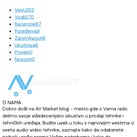
Vesti
253
Vodiči
70
Recenzije
67
Poređenja
9
Zanimljivosti
6
Uputstva
6
Projekti
1
Novosti
0
O NAMA
Dobro došli na AV Market blog - mesto gde s Vama rado
delimo svoje višedecenijsko iskustvo u prodaji tehnike i
tehničkih uređaja. Budite uvek u toku s najnovijim vestima iz
sveta audio video tehnike, saznajte kako da odaberete