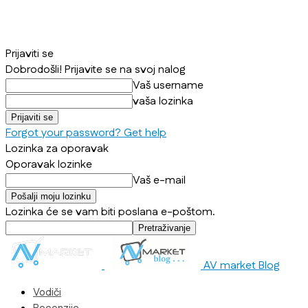
Prijaviti se
Dobrodošli! Prijavite se na svoj nalog
Vaš username
vaša lozinka
Forgot your password? Get help
Lozinka za oporavak
Oporavak lozinke
Vaš e-mail
Lozinka će se vam biti poslana e-poštom.
AV market Blog
Vodiči