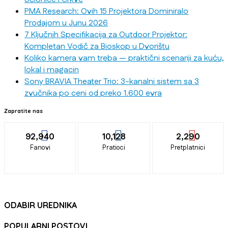
PMA Research: Ovih 15 Projektora Dominiralo
Prodajom u Junu 2026
7 Ključnih Specifikacija za Outdoor Projektor:
Kompletan Vodič za Bioskop u Dvorištu
Koliko kamera vam treba — praktični scenariji za kuću,
lokal i magacin
Sony BRAVIA Theater Trio: 3-kanalni sistem sa 3
zvučnika po ceni od preko 1.600 evra
Zapratite nas
92,940
10,128
2,290
Fanovi
Pratioci
Pretplatnici
ODABIR UREDNIKA
POPULARNI POSTOVI