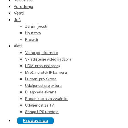
Recenzije
Poređenja
Vesti
Još
Zanimljivosti
Uputstva
Projekti
Alati
Vidno polje kamere
Skladištenje video nadzora
HDMI propusni opseg
Mrežni protok IP kamera
Lumeni projektora
Udaljenost projektora
Dijagonala ekrana
Presek kabla za zvučnike
Udaljenost za TV
Snaga UPS uređaja
Prodavnica