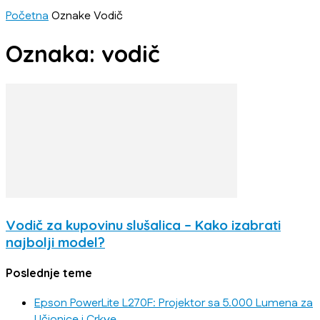
Početna
Oznake
Vodič
Oznaka: vodič
Vodič za kupovinu slušalica – Kako izabrati
najbolji model?
Poslednje teme
Epson PowerLite L270F: Projektor sa 5.000 Lumena za
Učionice i Crkve