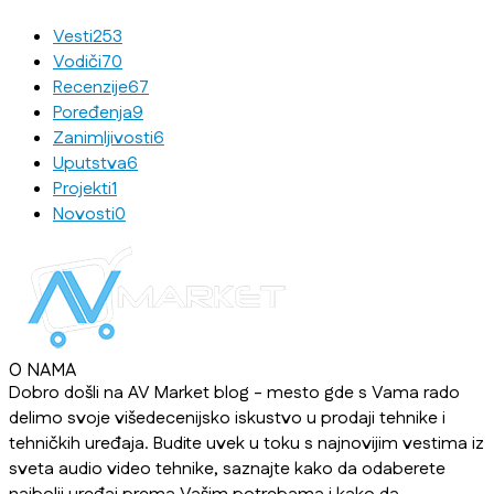
Vesti
253
Vodiči
70
Recenzije
67
Poređenja
9
Zanimljivosti
6
Uputstva
6
Projekti
1
Novosti
0
O NAMA
Dobro došli na AV Market blog - mesto gde s Vama rado
delimo svoje višedecenijsko iskustvo u prodaji tehnike i
tehničkih uređaja. Budite uvek u toku s najnovijim vestima iz
sveta audio video tehnike, saznajte kako da odaberete