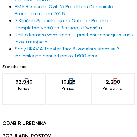
PMA Research: Ovih 15 Projektora Dominiralo
Prodajom u Junu 2026
7 Ključnih Specifikacija za Outdoor Projektor:
Kompletan Vodič za Bioskop u Dvorištu
Koliko kamera vam treba — praktični scenariji za kuću,
lokal i magacin
Sony BRAVIA Theater Trio: 3-kanalni sistem sa 3
zvučnika po ceni od preko 1.600 evra
Zapratite nas
92,940
10,128
2,290
Fanovi
Pratioci
Pretplatnici
ODABIR UREDNIKA
POPULARNI POSTOVI