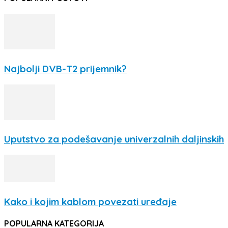
Najbolji DVB-T2 prijemnik?
Uputstvo za podešavanje univerzalnih daljinskih
Kako i kojim kablom povezati uređaje
POPULARNA KATEGORIJA