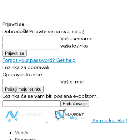
Prijaviti se
Dobrodošli! Prijavite se na svoj nalog
Vaš username
vaša lozinka
Forgot your password? Get help
Lozinka za oporavak
Oporavak lozinke
Vaš e-mail
Lozinka će se vam biti poslana e-poštom.
AV market Blog
Vodiči