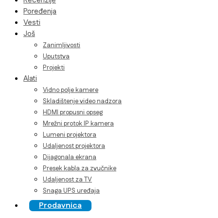
Recenzije
Poređenja
Vesti
Još
Zanimljivosti
Uputstva
Projekti
Alati
Vidno polje kamere
Skladištenje video nadzora
HDMI propusni opseg
Mrežni protok IP kamera
Lumeni projektora
Udaljenost projektora
Dijagonala ekrana
Presek kabla za zvučnike
Udaljenost za TV
Snaga UPS uređaja
Prodavnica