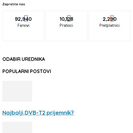
Zapratite nas
92,940
10,128
2,290
Fanovi
Pratioci
Pretplatnici
ODABIR UREDNIKA
POPULARNI POSTOVI
Najbolji DVB-T2 prijemnik?