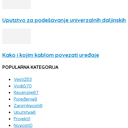
Uputstvo za podešavanje univerzalnih daljinskih
Kako i kojim kablom povezati uređaje
POPULARNA KATEGORIJA
Vesti
253
Vodiči
70
Recenzije
67
Poređenja
9
Zanimljivosti
6
Uputstva
6
Projekti
1
Novosti
0