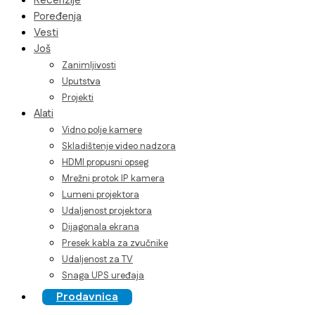
Recenzije
Poređenja
Vesti
Još
Zanimljivosti
Uputstva
Projekti
Alati
Vidno polje kamere
Skladištenje video nadzora
HDMI propusni opseg
Mrežni protok IP kamera
Lumeni projektora
Udaljenost projektora
Dijagonala ekrana
Presek kabla za zvučnike
Udaljenost za TV
Snaga UPS uređaja
Prodavnica