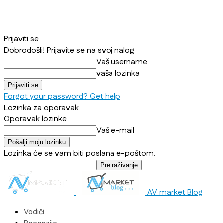
Prijaviti se
Dobrodošli! Prijavite se na svoj nalog
Vaš username
vaša lozinka
Forgot your password? Get help
Lozinka za oporavak
Oporavak lozinke
Vaš e-mail
Lozinka će se vam biti poslana e-poštom.
AV market Blog
Vodiči