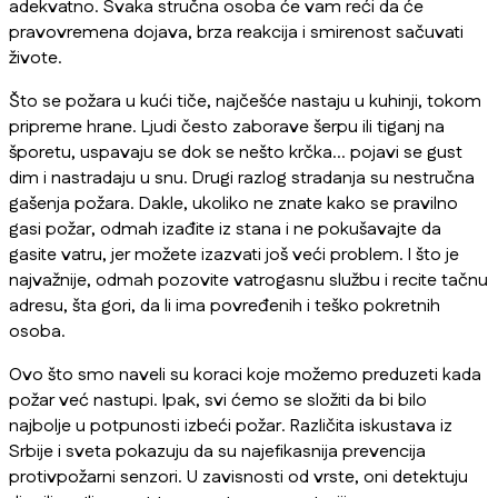
adekvatno. Svaka stručna osoba će vam reći da će
pravovremena dojava, brza reakcija i smirenost sačuvati
živote.
Što se požara u kući tiče, najčešće nastaju u kuhinji, tokom
pripreme hrane. Ljudi često zaborave šerpu ili tiganj na
šporetu, uspavaju se dok se nešto krčka… pojavi se gust
dim i nastradaju u snu. Drugi razlog stradanja su nestručna
gašenja požara. Dakle, ukoliko ne znate kako se pravilno
gasi požar, odmah izađite iz stana i ne pokušavajte da
gasite vatru, jer možete izazvati još veći problem. I što je
najvažnije, odmah pozovite vatrogasnu službu i recite tačnu
adresu, šta gori, da li ima povređenih i teško pokretnih
osoba.
Ovo što smo naveli su koraci koje možemo preduzeti kada
požar već nastupi. Ipak, svi ćemo se složiti da bi bilo
najbolje u potpunosti izbeći požar. Različita iskustava iz
Srbije i sveta pokazuju da su najefikasnija prevencija
protivpožarni senzori. U zavisnosti od vrste, oni detektuju