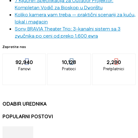
7 Ključnih Specifikacija za Outdoor Projektor:
Kompletan Vodič za Bioskop u Dvorištu
Koliko kamera vam treba — praktični scenariji za kuću,
lokal i magacin
Sony BRAVIA Theater Trio: 3-kanalni sistem sa 3
zvučnika po ceni od preko 1.600 evra
Zapratite nas
92,940
10,128
2,290
Fanovi
Pratioci
Pretplatnici
ODABIR UREDNIKA
POPULARNI POSTOVI