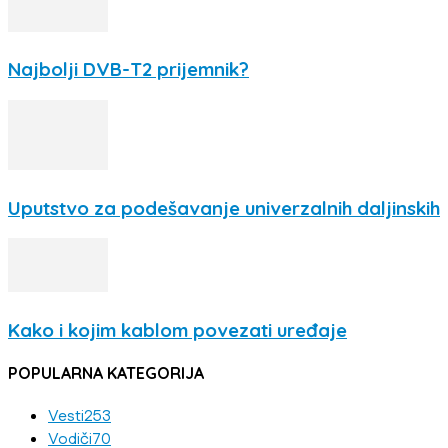
Najbolji DVB-T2 prijemnik?
Uputstvo za podešavanje univerzalnih daljinskih
Kako i kojim kablom povezati uređaje
POPULARNA KATEGORIJA
Vesti
253
Vodiči
70