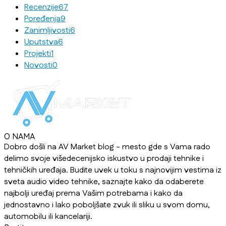
Recenzije
67
Poređenja
9
Zanimljivosti
6
Uputstva
6
Projekti
1
Novosti
0
O NAMA
Dobro došli na AV Market blog - mesto gde s Vama rado
delimo svoje višedecenijsko iskustvo u prodaji tehnike i
tehničkih uređaja. Budite uvek u toku s najnovijim vestima iz
sveta audio video tehnike, saznajte kako da odaberete
najbolji uređaj prema Vašim potrebama i kako da
jednostavno i lako poboljšate zvuk ili sliku u svom domu,
automobilu ili kancelariji.