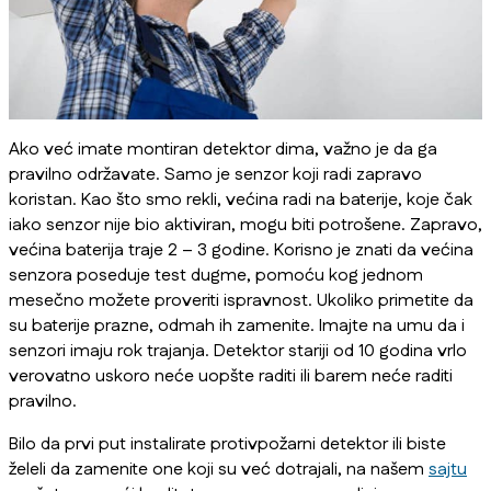
Ako već imate montiran detektor dima, važno je da ga
pravilno održavate. Samo je senzor koji radi zapravo
koristan. Kao što smo rekli, većina radi na baterije, koje čak
iako senzor nije bio aktiviran, mogu biti potrošene. Zapravo,
većina baterija traje 2 – 3 godine. Korisno je znati da većina
senzora poseduje test dugme, pomoću kog jednom
mesečno možete proveriti ispravnost. Ukoliko primetite da
su baterije prazne, odmah ih zamenite. Imajte na umu da i
senzori imaju rok trajanja. Detektor stariji od 10 godina vrlo
verovatno uskoro neće uopšte raditi ili barem neće raditi
pravilno.
Bilo da prvi put instalirate protivpožarni detektor ili biste
želeli da zamenite one koji su već dotrajali, na našem
sajtu