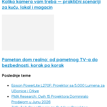
Koliko kamera vam treba — praktični scenariji
za kuću, lokal i magacin
Pametan dom realno: od pametnog TV-a do
bezbednosti, korak po korak
Poslednje teme
Epson PowerLite L270F: Projektor sa 5.000 Lumena za
Učionice i Crkve
PMA Research: Ovih 15 Projektora Dominiralo
Prodajom u Junu 2026