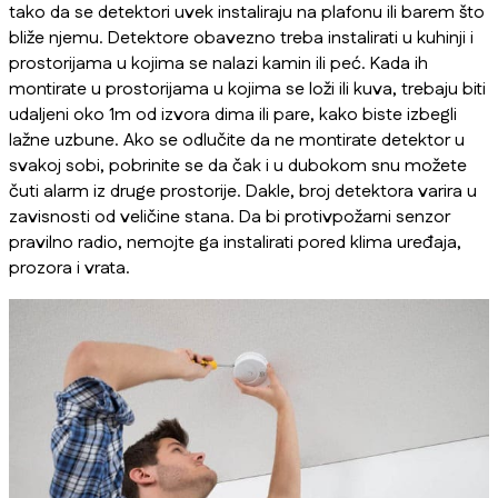
tako da se detektori uvek instaliraju na plafonu ili barem što
bliže njemu. Detektore obavezno treba instalirati u kuhinji i
prostorijama u kojima se nalazi kamin ili peć. Kada ih
montirate u prostorijama u kojima se loži ili kuva, trebaju biti
udaljeni oko 1m od izvora dima ili pare, kako biste izbegli
lažne uzbune. Ako se odlučite da ne montirate detektor u
svakoj sobi, pobrinite se da čak i u dubokom snu možete
čuti alarm iz druge prostorije. Dakle, broj detektora varira u
zavisnosti od veličine stana. Da bi protivpožarni senzor
pravilno radio, nemojte ga instalirati pored klima uređaja,
prozora i vrata.