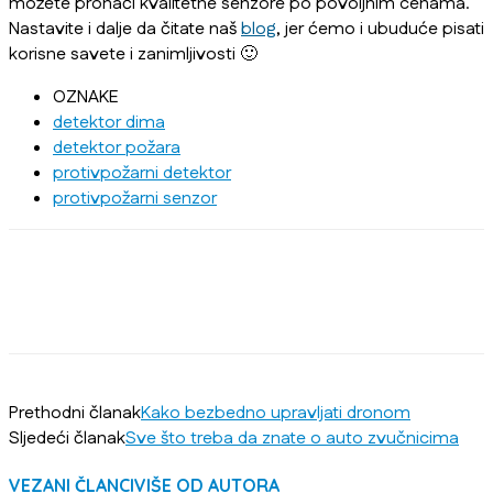
možete pronaći kvalitetne senzore po povoljnim cenama.
Nastavite i dalje da čitate naš
blog
, jer ćemo i ubuduće pisati
korisne savete i zanimljivosti 🙂
OZNAKE
detektor dima
detektor požara
protivpožarni detektor
protivpožarni senzor
Prethodni članak
Kako bezbedno upravljati dronom
Sljedeći članak
Sve što treba da znate o auto zvučnicima
VEZANI ČLANCI
VIŠE OD AUTORA