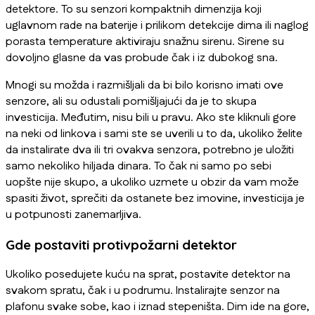
detektore. To su senzori kompaktnih dimenzija koji
uglavnom rade na baterije i prilikom detekcije dima ili naglog
porasta temperature aktiviraju snažnu sirenu. Sirene su
dovoljno glasne da vas probude čak i iz dubokog sna.
Mnogi su možda i razmišljali da bi bilo korisno imati ove
senzore, ali su odustali pomišljajući da je to skupa
investicija. Međutim, nisu bili u pravu. Ako ste kliknuli gore
na neki od linkova i sami ste se uverili u to da, ukoliko želite
da instalirate dva ili tri ovakva senzora, potrebno je uložiti
samo nekoliko hiljada dinara. To čak ni samo po sebi
uopšte nije skupo, a ukoliko uzmete u obzir da vam može
spasiti život, sprečiti da ostanete bez imovine, investicija je
u potpunosti zanemarljiva.
Gde postaviti protivpožarni detektor
Ukoliko posedujete kuću na sprat, postavite detektor na
svakom spratu, čak i u podrumu. Instalirajte senzor na
plafonu svake sobe, kao i iznad stepeništa. Dim ide na gore,