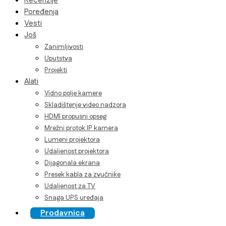
Recenzije
Poređenja
Vesti
Još
Zanimljivosti
Uputstva
Projekti
Alati
Vidno polje kamere
Skladištenje video nadzora
HDMI propusni opseg
Mrežni protok IP kamera
Lumeni projektora
Udaljenost projektora
Dijagonala ekrana
Presek kabla za zvučnike
Udaljenost za TV
Snaga UPS uređaja
Prodavnica