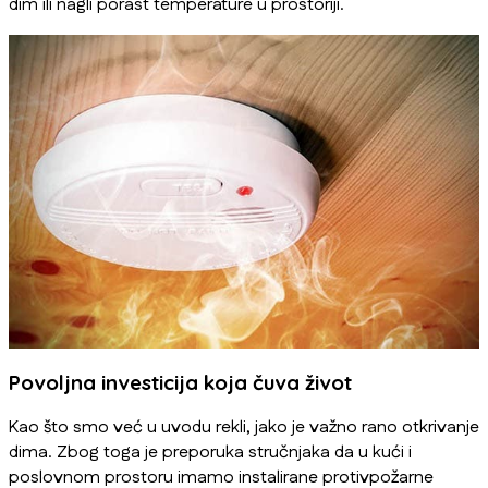
dim ili nagli porast temperature u prostoriji.
Povoljna investicija koja čuva život
Kao što smo već u uvodu rekli, jako je važno rano otkrivanje
dima. Zbog toga je preporuka stručnjaka da u kući i
poslovnom prostoru imamo instalirane protivpožarne