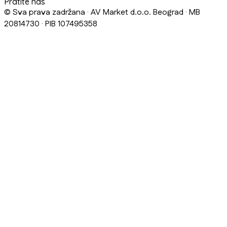
Pratite nas
© Sva prava zadržana · AV Market d.o.o. Beograd · MB
20814730 · PIB 107495358