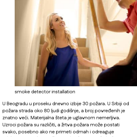
smoke detector installation
U Beogradu u proseku dnevno izbije 30 požara. U Srbiji od
požara strada oko 80 ljudi godišnje, a broj povređenih je
znatno veći. Materijalna šteta je uglavnom nemerljiva.
Uzroci požara su različiti, a žrtva požara može postati
svako, posebno ako ne primeti odmah i odreaguje