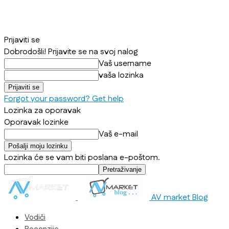
Prijaviti se
Dobrodošli! Prijavite se na svoj nalog
Vaš username
vaša lozinka
Forgot your password? Get help
Lozinka za oporavak
Oporavak lozinke
Vaš e-mail
Lozinka će se vam biti poslana e-poštom.
AV market Blog
Vodiči